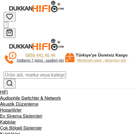
0850 441 40 44
Türkiye'ye Ücretsiz Kargo
Haftanın 7 günü - saatleri gör
Minimum tutar - detayları gör
HiFi
Audiophile Switchler & Network
Akustik Düzenleme
Hoparlörler
Ev Sinema Sistemleri
Kablolar
Çok Bölgeli Sistemler
Kulaklıklar