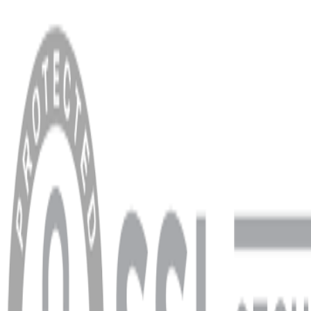
MENÜ
Anasayfa
Hakkımızda
Blog
MÜŞTERİ HİZMETLERİ
Hesabım
Sipariş Sorgulama
Banka Hesap Bilgileri
YARDIM VE DESTEK
Ödeme ve Teslimat Şartları
Garanti ve İade Şartları
info@dukkanhifi.com
0850 441 40 44