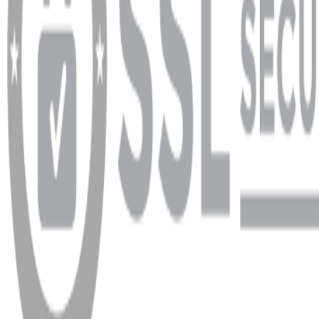
info@dukkanhifi.com
0850 441 40 44
Çalışma Saatleri:
Pazartesi - Cuma 09:30 - 19:30, Cumartesi 10:00 - 18:00
WhatsApp
Facebook
Instagram
YouTube
X