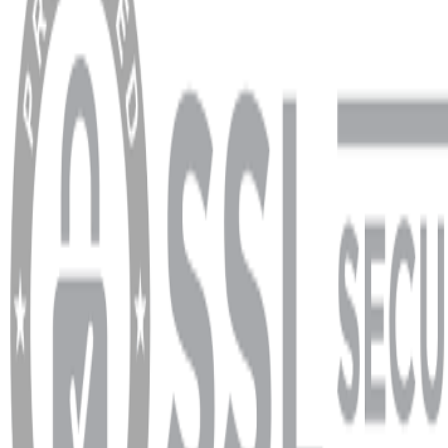
Hesabım
Sipariş Sorgulama
Banka Hesap Bilgileri
YARDIM VE DESTEK
Ödeme ve Teslimat Şartları
Garanti ve İade Şartları
info@dukkanhifi.com
0850 441 40 44
info@dukkanhifi.com
0850 441 40 44
Çalışma Saatleri:
Pazartesi - Cuma 09:30 - 19:30, Cumartesi 10:00 - 18:00