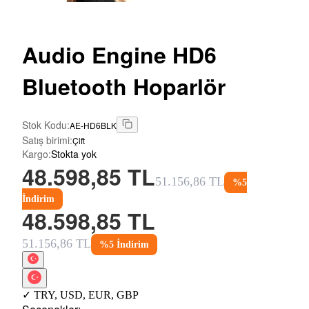
Audio
Engine HD6
Bluetooth Hoparlör
Stok Kodu
:
AE-HD6BLK
Satış birimi
:
Çift
Kargo
:
Stokta yok
48.598,85 TL
51.156,86 TL
%
5
İndirim
48.598,85 TL
51.156,86 TL
%
5
İndirim
✓
TRY
,
USD
,
EUR
,
GBP