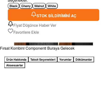
Seçenekler
:
Black
Cherry
Walnut
White
STOK BİLDİRİMİNİ AÇ
Fiyat Düşünce Haber Ver
Favorilere Ekle
Fırsat Kombini Componenti Buraya Gelecek
Ürün Hakkında
Taksit Seçenekleri
Yorumlar
Dökümanlar
Aksesuarlar