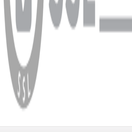
WhatsApp
Facebook
Instagram
YouTube
X
Copyright
2026
Dükkan Hifi
.
Tüm Hakları Saklıdır
Çerez Yönetimi
Kullanım Koşulları ve Gizlilik
KVKK Bildirimi