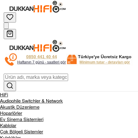
0850 441 40 44
Türkiye'ye Ücretsiz Kargo
Haftanın 7 günü - saatleri gör
Minimum tutar - detayları gör
HiFi
Audiophile Switchler & Network
Akustik Düzenleme
Hoparlörler
Ev Sinema Sistemleri
Kablolar
Çok Bölgeli Sistemler
Kulaklıklar