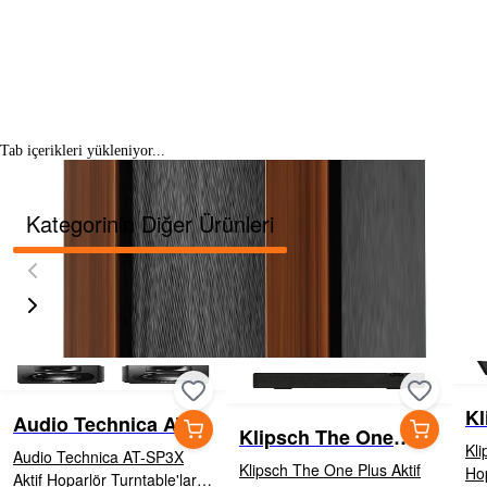
Tab içerikleri yükleniyor...
Kategorinin Diğer Ürünleri
Kl
Audio Technica AT-
Klipsch The One
Ho
SP3X Aktif Hoparlör
Kli
Audio Technica AT-SP3X
Plus Aktif Bluetooth
Klipsch The One Plus Aktif
Hoparlör
Aktif Hoparlör Turntable'lar,