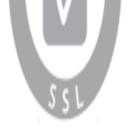
WhatsApp
Facebook
Instagram
YouTube
X
Copyright
2026
Dükkan Hifi
.
Tüm Hakları Saklıdır
Çerez Yönetimi
Kullanım Koşulları ve Gizlilik
KVKK Bildirimi