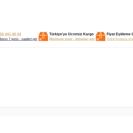
50 441 40 44
Türkiye'ye Ücretsiz Kargo
Fiyat Eşitleme 
tanın 7 günü - saatleri gör
Minimum tutar - detayları gör
Yetkili fiyatlarla eş