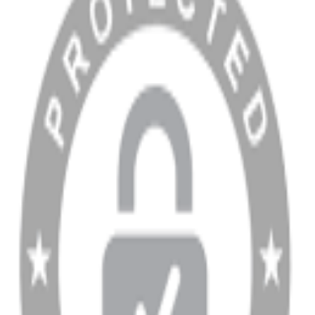
Blog
MÜŞTERİ HİZMETLERİ
Hesabım
Sipariş Sorgulama
Banka Hesap Bilgileri
YARDIM VE DESTEK
Ödeme ve Teslimat Şartları
Garanti ve İade Şartları
info@dukkanhifi.com
0850 441 40 44
info@dukkanhifi.com
0850 441 40 44
Çalışma Saatleri:
Pazartesi - Cuma 09:30 - 19:30, Cumartesi 10:00 - 18:00