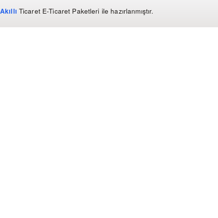
Akıllı
Ticaret
E-Ticaret Paketleri
ile hazırlanmıştır.
WhatsApp
0850 441 40 44