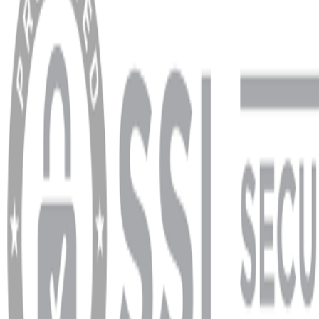
Hesabım
Sipariş Sorgulama
Banka Hesap Bilgileri
YARDIM VE DESTEK
Ödeme ve Teslimat Şartları
Garanti ve İade Şartları
info@dukkanhifi.com
0850 441 40 44
info@dukkanhifi.com
0850 441 40 44
Çalışma Saatleri:
Pazartesi - Cuma 09:30 - 19:30, Cumartesi 10:00 - 18:00