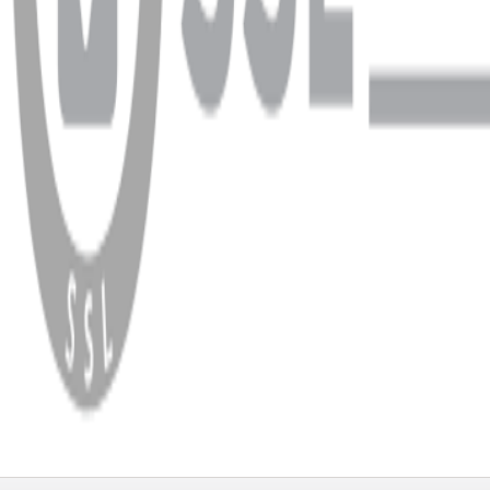
WhatsApp
Facebook
Instagram
YouTube
X
Copyright
2026
Dükkan Hifi
.
Tüm Hakları Saklıdır
Çerez Yönetimi
Kullanım Koşulları ve Gizlilik
KVKK Bildirimi