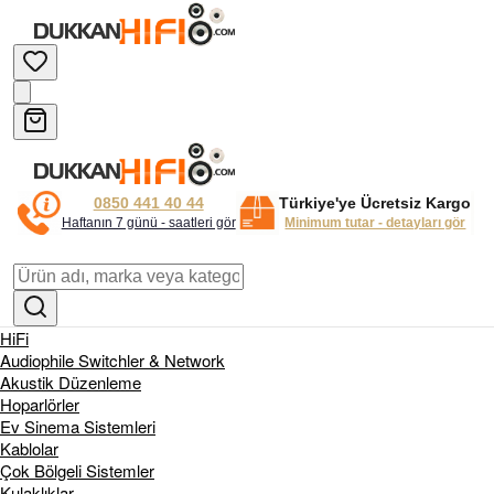
0850 441 40 44
Türkiye'ye Ücretsiz Kargo
Haftanın 7 günü - saatleri gör
Minimum tutar - detayları gör
HiFi
Audiophile Switchler & Network
Akustik Düzenleme
Hoparlörler
Ev Sinema Sistemleri
Kablolar
Çok Bölgeli Sistemler
Kulaklıklar