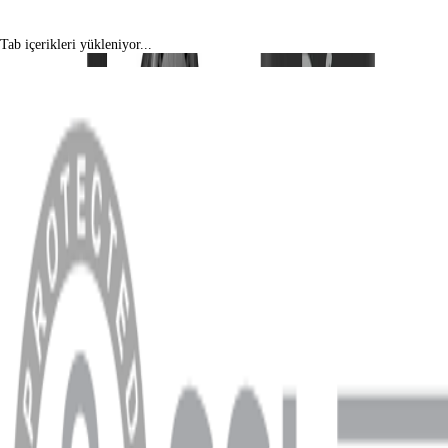
Tab içerikleri yükleniyor...
MENÜ
Anasayfa
Hakkımızda
Blog
MÜŞTERİ HİZMETLERİ
Hesabım
Sipariş Sorgulama
Banka Hesap Bilgileri
YARDIM VE DESTEK
Ödeme ve Teslimat Şartları
Garanti ve İade Şartları