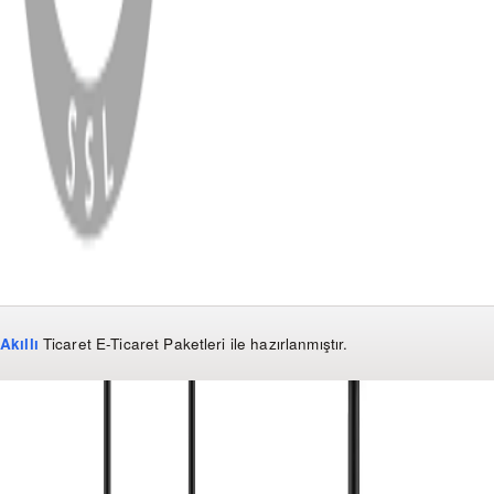
WhatsApp
Facebook
Instagram
YouTube
X
Copyright
2026
Dükkan Hifi
.
Tüm Hakları Saklıdır
Çerez Yönetimi
Kullanım Koşulları ve Gizlilik
KVKK Bildirimi
Akıllı
Ticaret
E-Ticaret Paketleri
ile hazırlanmıştır.
WhatsApp
0850 441 40 44