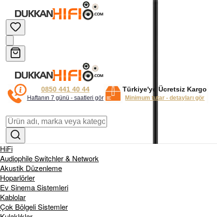
0850 441 40 44
Türkiye'ye Ücretsiz Kargo
Haftanın 7 günü - saatleri gör
Minimum tutar - detayları gör
HiFi
Audiophile Switchler & Network
Akustik Düzenleme
Hoparlörler
Ev Sinema Sistemleri
Kablolar
Çok Bölgeli Sistemler
Kulaklıklar