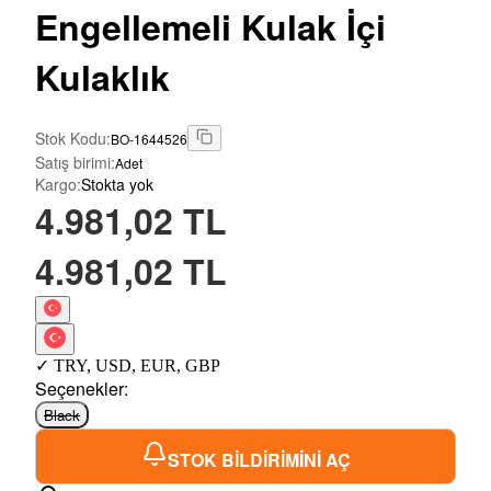
Engellemeli Kulak İçi
Kulaklık
Stok Kodu
:
BO-1644526
Satış birimi
:
Adet
Kargo
:
Stokta yok
4.981,02 TL
4.981,02 TL
✓
TRY
,
USD
,
EUR
,
GBP
Seçenekler
:
Black
STOK BİLDİRİMİNİ AÇ