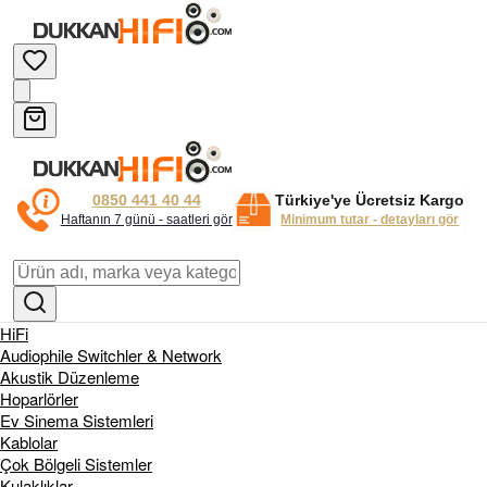
0850 441 40 44
Türkiye'ye Ücretsiz Kargo
Haftanın 7 günü - saatleri gör
Minimum tutar - detayları gör
HiFi
Audiophile Switchler & Network
Akustik Düzenleme
Hoparlörler
Ev Sinema Sistemleri
Kablolar
Çok Bölgeli Sistemler
Kulaklıklar