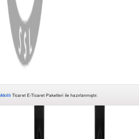
WhatsApp
Facebook
Instagram
YouTube
X
Copyright
2026
Dükkan Hifi
.
Tüm Hakları Saklıdır
Çerez Yönetimi
Kullanım Koşulları ve Gizlilik
KVKK Bildirimi
Akıllı
Ticaret
E-Ticaret Paketleri
ile hazırlanmıştır.
WhatsApp
0850 441 40 44