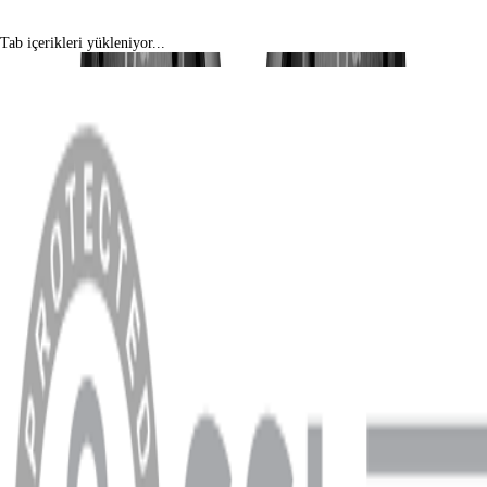
Tab içerikleri yükleniyor...
MENÜ
Anasayfa
Hakkımızda
Blog
MÜŞTERİ HİZMETLERİ
Hesabım
Sipariş Sorgulama
Banka Hesap Bilgileri
YARDIM VE DESTEK
Ödeme ve Teslimat Şartları
Garanti ve İade Şartları