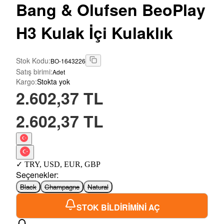
Bang
& Olufsen BeoPlay
H3 Kulak İçi Kulaklık
Stok Kodu
:
BO-1643226
Satış birimi
:
Adet
Kargo
:
Stokta yok
2.602,37 TL
2.602,37 TL
✓
TRY
,
USD
,
EUR
,
GBP
Seçenekler
:
Black
Champagne
Natural
STOK BİLDİRİMİNİ AÇ