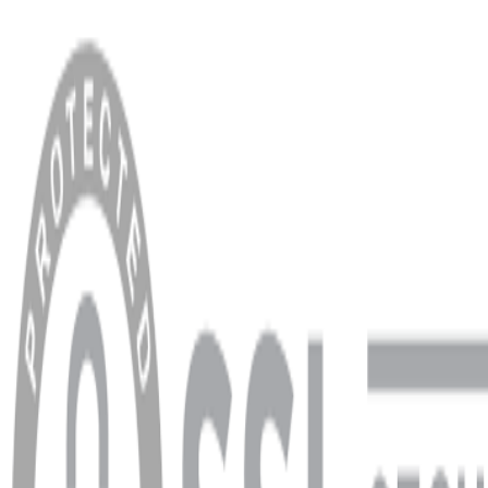
MENÜ
Anasayfa
Hakkımızda
Blog
MÜŞTERİ HİZMETLERİ
Hesabım
Sipariş Sorgulama
Banka Hesap Bilgileri
YARDIM VE DESTEK
Ödeme ve Teslimat Şartları
Garanti ve İade Şartları
info@dukkanhifi.com
0850 441 40 44