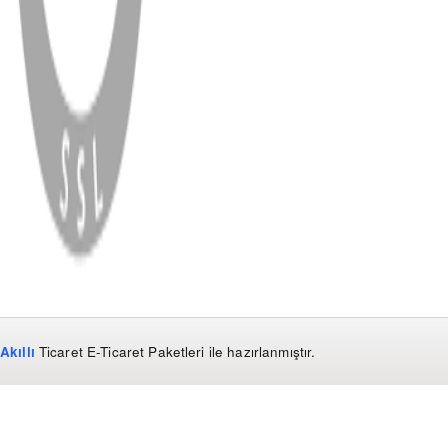
WhatsApp
Facebook
Instagram
YouTube
X
Copyright
2026
Dükkan Hifi
.
Tüm Hakları Saklıdır
Çerez Yönetimi
Kullanım Koşulları ve Gizlilik
KVKK Bildirimi
Akıllı
Ticaret
E-Ticaret Paketleri
ile hazırlanmıştır.
WhatsApp
0850 441 40 44