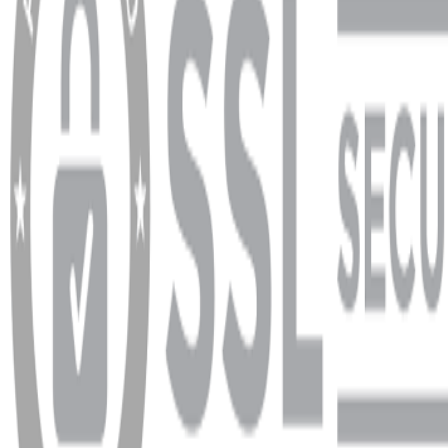
Ödeme ve Teslimat Şartları
Garanti ve İade Şartları
info@dukkanhifi.com
0850 441 40 44
info@dukkanhifi.com
0850 441 40 44
Çalışma Saatleri:
Pazartesi - Cuma 09:30 - 19:30, Cumartesi 10:00 - 18:00