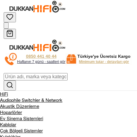
0850 441 40 44
Türkiye'ye Ücretsiz Kargo
Haftanın 7 günü - saatleri gör
Minimum tutar - detayları gör
HiFi
Audiophile Switchler & Network
Akustik Düzenleme
Hoparlörler
Ev Sinema Sistemleri
Kablolar
Çok Bölgeli Sistemler
Kulaklıklar