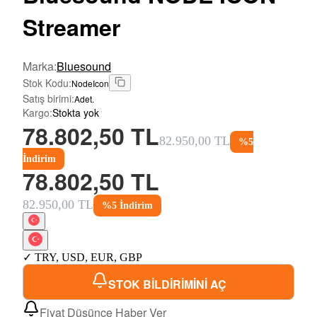
Streamer
Marka
:
Bluesound
Stok Kodu
:
NodeIcon
Satış birimi
:
Adet.
Kargo
:
Stokta yok
78.802,50 TL
82.950,00 TL
%
5
İndirim
78.802,50 TL
82.950,00 TL
%
5
İndirim
✓
TRY
,
USD
,
EUR
,
GBP
STOK BİLDİRİMİNİ AÇ
Fiyat Düşünce Haber Ver