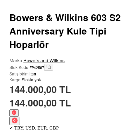
Bowers
& Wilkins 603 S2
Anniversary Kule Tipi
Hoparlör
Marka
:
Bowers and Wilkins
Stok Kodu
:
FP42587
Satış birimi
:
Çift
Kargo
:
Stokta yok
144.000,00 TL
144.000,00 TL
✓
TRY
,
USD
,
EUR
,
GBP