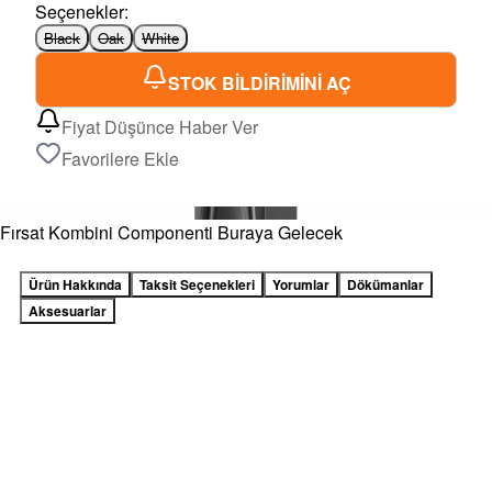
Seçenekler
:
Black
Oak
White
STOK BİLDİRİMİNİ AÇ
Fiyat Düşünce Haber Ver
Favorilere Ekle
Fırsat Kombini Componenti Buraya Gelecek
Ürün Hakkında
Taksit Seçenekleri
Yorumlar
Dökümanlar
Aksesuarlar