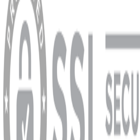
Hesabım
Sipariş Sorgulama
Banka Hesap Bilgileri
YARDIM VE DESTEK
Ödeme ve Teslimat Şartları
Garanti ve İade Şartları
info@dukkanhifi.com
0850 441 40 44
info@dukkanhifi.com
0850 441 40 44
Çalışma Saatleri:
Pazartesi - Cuma 09:30 - 19:30, Cumartesi 10:00 - 18:00