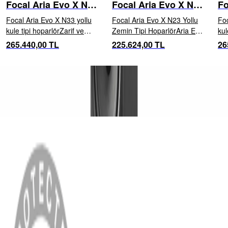
Focal Aria Evo X N3
Focal Aria Evo X N2
Fo
Prime Walnut
Prime Walnut
HG
Focal Aria Evo X N33 yollu
Focal Aria Evo X N23 Yollu
Foc
kule tipi hoparlörZarif ve
Zemin Tipi HoparlörAria Evo
kul
rafine tasarımıyla bu
X N°2, evde hi-fi müzik
raf
265.440,00 TL
225.624,00 TL
26
hoparlör, etkileyici
dinlemek için tasarlanmış,
hop
dinamikleri ortaya çıkaran
modern ve odyofil sınıfı bir
din
ilave woofer’ı ve daha az yer
zemin tipi hoparlördür.
ila
kaplayan yapısı sayesinde
Sağlam yapısı ve Focal’a
kap
Aria Evo X N°2’den a...
özgü yenilikçi t...
Ari
MENÜ
Anasayfa
Hakkımızda
Blog
MÜŞTERİ HİZMETLERİ