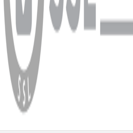
WhatsApp
Facebook
Instagram
YouTube
X
Copyright
2026
Dükkan Hifi
.
Tüm Hakları Saklıdır
Çerez Yönetimi
Kullanım Koşulları ve Gizlilik
KVKK Bildirimi