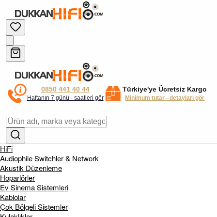
0850 441 40 44
Türkiye'ye Ücretsiz Kargo
Haftanın 7 günü - saatleri gör
Minimum tutar - detayları gör
HiFi
Audiophile Switchler & Network
Akustik Düzenleme
Hoparlörler
Ev Sinema Sistemleri
Kablolar
Çok Bölgeli Sistemler
Kulaklıklar