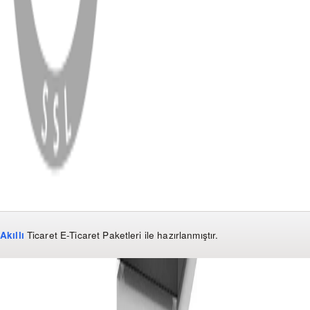
WhatsApp
Facebook
Instagram
YouTube
X
Copyright
2026
Dükkan Hifi
.
Tüm Hakları Saklıdır
Çerez Yönetimi
Kullanım Koşulları ve Gizlilik
KVKK Bildirimi
Akıllı
Ticaret
E-Ticaret Paketleri
ile hazırlanmıştır.
WhatsApp
0850 441 40 44