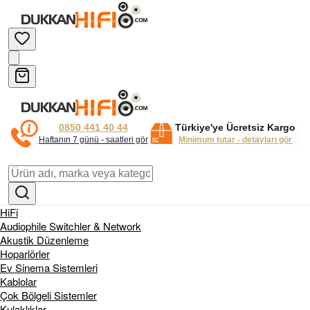
0850 441 40 44
Türkiye'ye Ücretsiz Kargo
Haftanın 7 günü - saatleri gör
Minimum tutar - detayları gör
HiFi
Audiophile Switchler & Network
Akustik Düzenleme
Hoparlörler
Ev Sinema Sistemleri
Kablolar
Çok Bölgeli Sistemler
Kulaklıklar