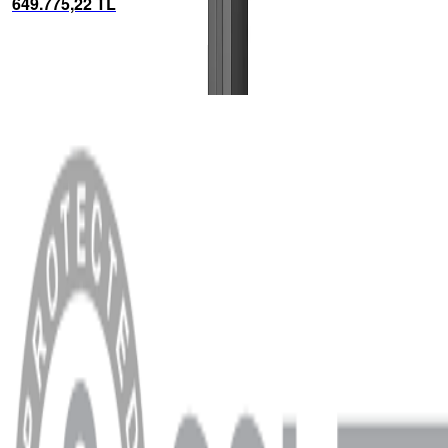
649.775,22 TL
Dutch & Dutc...
MENÜ
Anasayfa
Hakkımızda
Blog
MÜŞTERİ HİZMETLERİ
Hesabım
Sipariş Sorgulama
Banka Hesap Bilgileri
YARDIM VE DESTEK