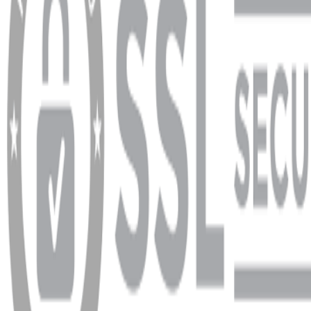
Ödeme ve Teslimat Şartları
Garanti ve İade Şartları
info@dukkanhifi.com
0850 441 40 44
info@dukkanhifi.com
0850 441 40 44
Çalışma Saatleri:
Pazartesi - Cuma 09:30 - 19:30, Cumartesi 10:00 - 18:00