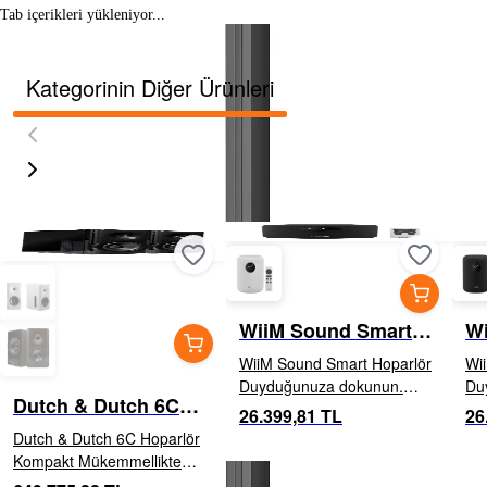
Tab içerikleri yükleniyor...
Kategorinin Diğer Ürünleri
WiiM Sound Smart
Wi
Hoparlör Black
Ho
WiiM Sound Smart Hoparlör
Wi
Duyduğunuza dokunun.
Du
Dutch & Dutch 6C
100W güçlü çıkış Zengin ve
100
26.399,81 TL
26
Hoparlör Gloss Black
detaylı ses için 4" woofer +
det
Dutch & Dutch 6C Hoparlör
çift tweeter. 1.8" Hi-Res
çift t
Kompakt Mükemmellikte
dokunm...
do
Yeni Bir Dönüm Noktası