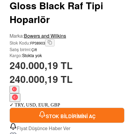
Gloss Black Raf Tipi
Hoparlör
Marka
:
Bowers and Wilkins
Stok Kodu
:
FP38903
Satış birimi
:
Çift
Kargo
:
Stokta yok
240.000,19 TL
240.000,19 TL
✓
TRY
,
USD
,
EUR
,
GBP
STOK BİLDİRİMİNİ AÇ
Fiyat Düşünce Haber Ver