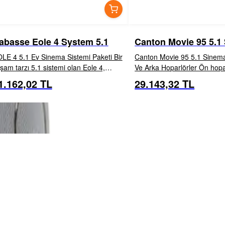
abasse Eole 4 System 5.1
Canton Movie 95 5.1
Sistemi
LE 4 5.1 Ev Sinema Sistemi Paketi Bir
Canton Movie 95 5.1 Sinema 
şam tarzı 5.1 sistemi olan Eole 4,
Ve Arka Hoparlörler Ön hopar
rhangi bir Cabasse sistemine özgü
kompakt uydu biçiminde gelir
1.162,02 TL
29.143,32 TL
İNCELE
EKLE
İNCELE
EKL
ustik nitelikleri yoğunlaştırır: verimlilik,
sahneye çevirir ve geniş bir
ç kullanımı, şe...
yelpazesini g...