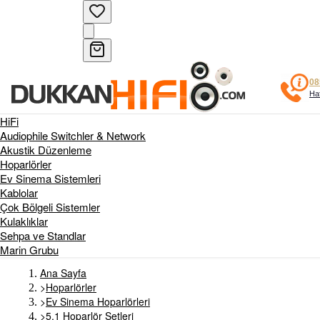
08
Haf
HiFi
Audiophile Switchler & Network
Akustik Düzenleme
Hoparlörler
Ev Sinema Sistemleri
Kablolar
Çok Bölgeli Sistemler
Kulaklıklar
Sehpa ve Standlar
Marin Grubu
Ana Sayfa
>
Hoparlörler
>
Ev Sinema Hoparlörleri
>
5.1 Hoparlör Setleri