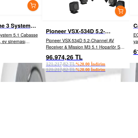
ne 3 System
C
Pioneer VSX-534D 5.2-
 5.1 Cabasse
EO
Channel AV Receiver &
Pioneer VSX-534D 5.2-Channel AV
, ev sineması
ya
Mission M3 5.1 Hoparlör Seti
Receiver & Mission M3 5.1 Hoparlör Seti
arlanmış, yüksek
he
6
Pioneer VSX-534D 5.2-Channel AV
EKLE
ses sistemidir. Üstün
ak
96.974,26 TL
İNCELE
EKLE
Receiver VSX-534D, kolay kurulum için
gü
121.217,82 TL
%
20.00
İndirim
önceki modele göre %12 dah...
121.217,82 TL
%
20.00
İndirim