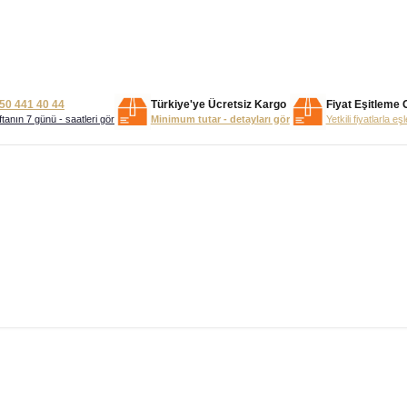
50 441 40 44
Türkiye'ye Ücretsiz Kargo
Fiyat Eşitleme 
tanın 7 günü - saatleri gör
Minimum tutar - detayları gör
Yetkili fiyatlarla eş