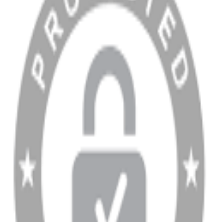
MÜŞTERİ HİZMETLERİ
Hesabım
Sipariş Sorgulama
Banka Hesap Bilgileri
YARDIM VE DESTEK
Ödeme ve Teslimat Şartları
Garanti ve İade Şartları
info@dukkanhifi.com
0850 441 40 44
info@dukkanhifi.com
0850 441 40 44
Çalışma Saatleri:
Pazartesi - Cuma 09:30 - 19:30, Cumartesi 10:00 - 18:00