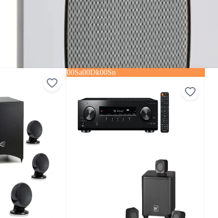
00
Sa
00
Dk
00
Sn