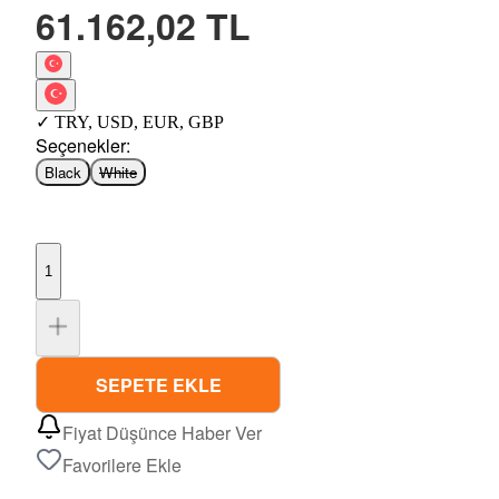
61.162,02 TL
✓
TRY
,
USD
,
EUR
,
GBP
Seçenekler
:
Black
White
1
SEPETE EKLE
Fiyat Düşünce Haber Ver
Favorilere Ekle