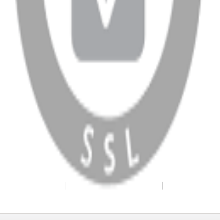
WhatsApp
Facebook
Instagram
YouTube
X
Copyright
2026
Dükkan Hifi
.
Tüm Hakları Saklıdır
Çerez Yönetimi
Kullanım Koşulları ve Gizlilik
KVKK Bildirimi