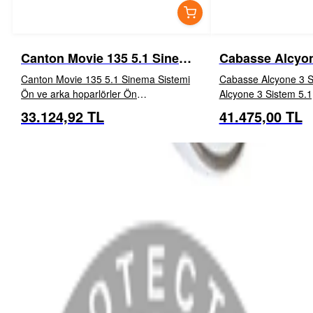
Canton Movie 135 5.1 Sinema
Cabasse Alcyo
Sistemi
5.1
Canton Movie 135 5.1 Sinema Sistemi
Cabasse Alcyone 3 System
Ön ve arka hoparlörler Ön
Alcyone 3 Sistem 5.1
hoparlörlerimiz sütun veya kompakt
uygulamaları için tas
33.124,92 TL
41.475,00 TL
İNCELE
EKLE
İNCELE
uydular şeklinde gelir, odayı bir sahneye
kaliteli bir surround 
dönüştürür v...
yapı kalitesi, olağa...
MENÜ
Anasayfa
Hakkımızda
Blog