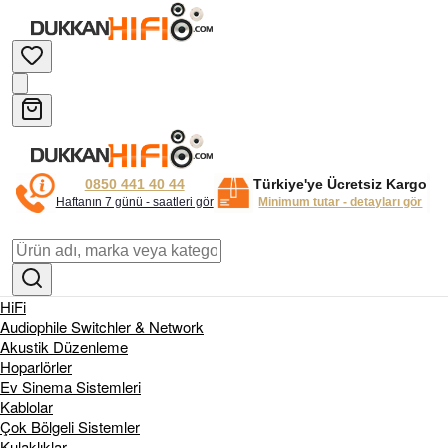
0850 441 40 44
Türkiye'ye Ücretsiz Kargo
Haftanın 7 günü - saatleri gör
Minimum tutar - detayları gör
HiFi
Audiophile Switchler & Network
Akustik Düzenleme
Hoparlörler
Ev Sinema Sistemleri
Kablolar
Çok Bölgeli Sistemler
Kulaklıklar