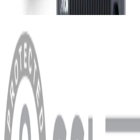
MENÜ
Anasayfa
Hakkımızda
Blog
MÜŞTERİ HİZMETLERİ
Hesabım
Sipariş Sorgulama
Banka Hesap Bilgileri
YARDIM VE DESTEK
Ödeme ve Teslimat Şartları
Garanti ve İade Şartları