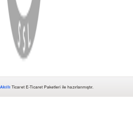
WhatsApp
Facebook
Instagram
YouTube
X
Copyright
2026
Dükkan Hifi
.
Tüm Hakları Saklıdır
Çerez Yönetimi
Kullanım Koşulları ve Gizlilik
KVKK Bildirimi
Akıllı
Ticaret
E-Ticaret Paketleri
ile hazırlanmıştır.
WhatsApp
0850 441 40 44