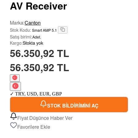
AV Receiver
Marka
:
Canton
Stok Kodu
:
Smart AMP 5.1
Satış birimi
:
Adet.
Kargo
:
Stokta yok
56.350,92 TL
56.350,92 TL
✓
TRY
,
USD
,
EUR
,
GBP
STOK BİLDİRİMİNİ AÇ
Fiyat Düşünce Haber Ver
Favorilere Ekle