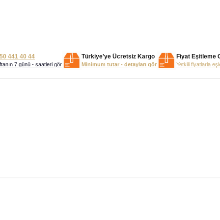
50 441 40 44
Türkiye'ye Ücretsiz Kargo
Fiyat Eşitleme 
tanın 7 günü - saatleri gör
Minimum tutar - detayları gör
Yetkili fiyatlarla eş