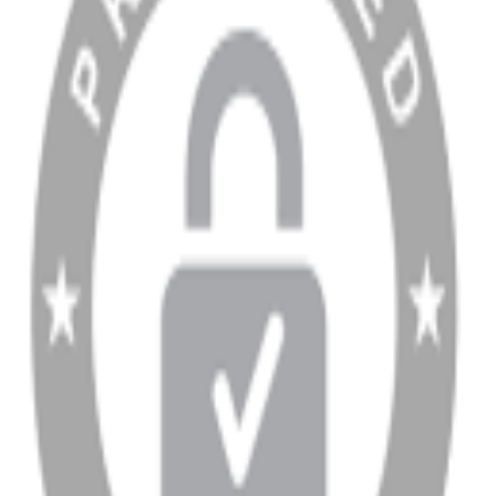
Sipariş Sorgulama
Banka Hesap Bilgileri
YARDIM VE DESTEK
Ödeme ve Teslimat Şartları
Garanti ve İade Şartları
info@dukkanhifi.com
0850 441 40 44
info@dukkanhifi.com
0850 441 40 44
Çalışma Saatleri:
Pazartesi - Cuma 09:30 - 19:30, Cumartesi 10:00 - 18:00