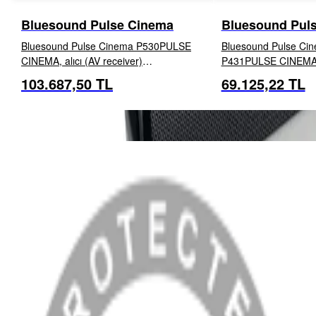
Bluesound Pulse Cinema
Bluesound Puls
Bluesound Pulse Cinema P530PULSE
Bluesound Pulse Cin
CINEMA, alıcı (AV receiver)
P431PULSE CINEMA 
gerektirmeden oturma odanıza
daireleri, yatak odala
103.687,50 TL
69.125,22 TL
İNCELE
EKLE
İNCELE
sürükleyici ev sineması sesi getirir. Bu şık
veya alanın sınırlı ol
hepsi bir arada soundbar, geniş Dolby
zengin ve sürükleyic
Atmos® ses sunar ve gerçek ...
bir soundbar'dır...
MENÜ
Anasayfa
Hakkımızda
Blog
MÜŞTERİ HİZMETLERİ
Hesabım