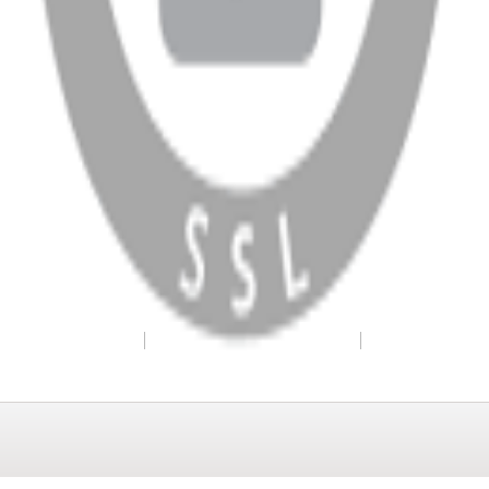
WhatsApp
Facebook
Instagram
YouTube
X
Copyright
2026
Dükkan Hifi
.
Tüm Hakları Saklıdır
Çerez Yönetimi
Kullanım Koşulları ve Gizlilik
KVKK Bildirimi