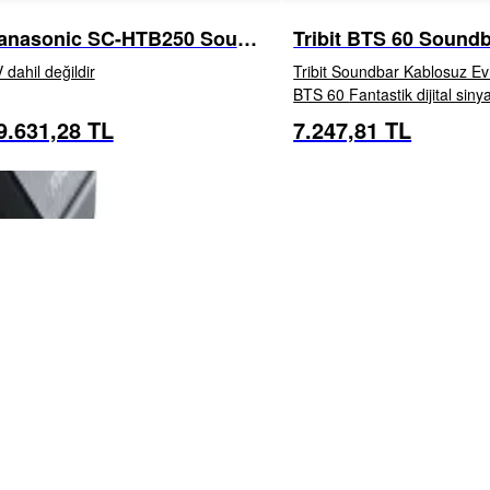
anasonic SC-HTB250 Sound
Tribit BTS 60 Sound
ar Seti
 dahil değildir
Tribit Soundbar Kablosuz Ev
BTS 60 Fantastik dijital sinyal işlemcisi,
etkileyici tam konuşma yükse
9.631,28 TL
7.247,81 TL
İNCELE
İNCELE
performans sunarken tama
kaliteli ses telaffuz...