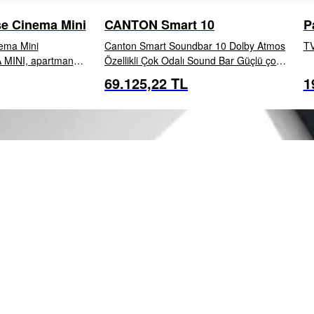
e Cinema Mini
CANTON Smart 10
P
B
ema Mini
Canton Smart Soundbar 10 Dolby Atmos
TV
MINI, apartman
Özellikli Çok Odalı Sound Bar Güçlü çok
rı, çalışma odaları
odalı soundbar Smart Soundbar 10 ile
69.125,22 TL
1
EKLE
İNCELE
EKLE
duğu her ortam için
en sevdiğiniz filmleri, spor etkinliklerini,
i ses sunan kompakt
kon...