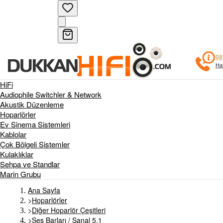
08
Haf
HiFi
Audiophile Switchler & Network
Akustik Düzenleme
Hoparlörler
Ev Sinema Sistemleri
Kablolar
Çok Bölgeli Sistemler
Kulaklıklar
Sehpa ve Standlar
Marin Grubu
Ana Sayfa
>
Hoparlörler
>
Diğer Hoparlör Çeşitleri
>
Ses Barları / Sanal 5.1