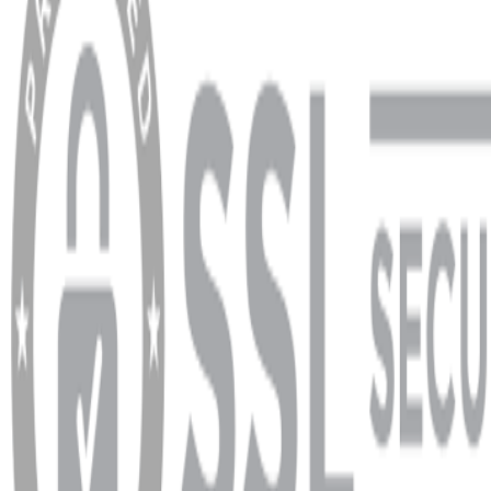
Sipariş Sorgulama
Banka Hesap Bilgileri
YARDIM VE DESTEK
Ödeme ve Teslimat Şartları
Garanti ve İade Şartları
info@dukkanhifi.com
0850 441 40 44
info@dukkanhifi.com
0850 441 40 44
Çalışma Saatleri:
Pazartesi - Cuma 09:30 - 19:30, Cumartesi 10:00 - 18:00