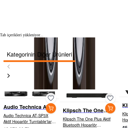
Tab içerikleri yükleniyor...
Kategorinin Diğer Ürünleri
Kl
Audio Technica AT-
Klipsch The One
Ho
SP3X Aktif Hoparlör
Kli
Audio Technica AT-SP3X
Plus Aktif Bluetooth
Klipsch The One Plus Aktif
Hoparlör
Aktif Hoparlör Turntable'lar,
Hoparlör
Bluetooth Hoparlör
cm 
45
bilgisayarlar, akıllı telefonlar
53