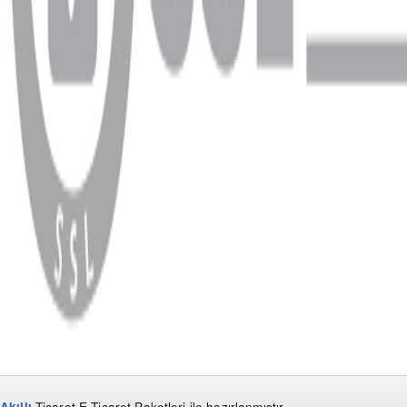
WhatsApp
Facebook
Instagram
YouTube
X
Copyright
2026
Dükkan Hifi
.
Tüm Hakları Saklıdır
Çerez Yönetimi
Kullanım Koşulları ve Gizlilik
KVKK Bildirimi
Akıllı
Ticaret
E-Ticaret Paketleri
ile hazırlanmıştır.