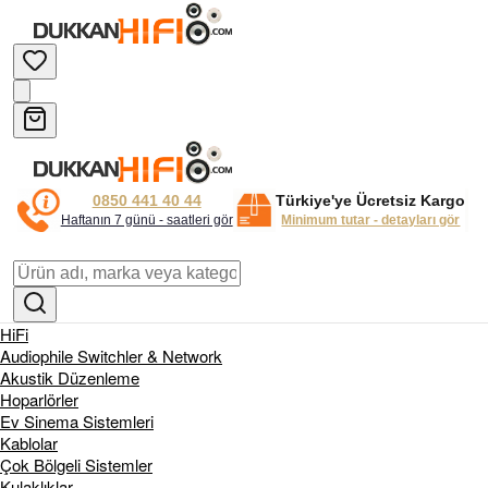
0850 441 40 44
Türkiye'ye Ücretsiz Kargo
Haftanın 7 günü - saatleri gör
Minimum tutar - detayları gör
HiFi
Audiophile Switchler & Network
Akustik Düzenleme
Hoparlörler
Ev Sinema Sistemleri
Kablolar
Çok Bölgeli Sistemler
Kulaklıklar