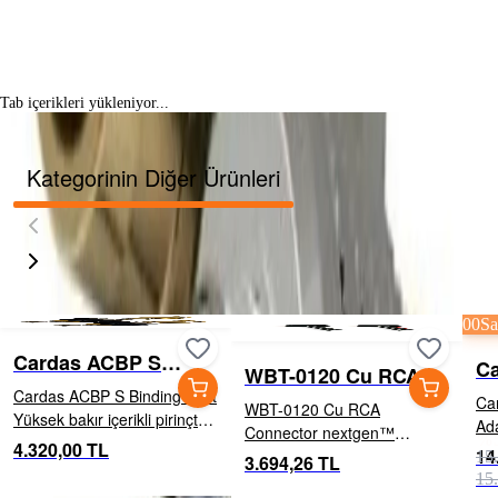
Tab içerikleri yükleniyor...
Kategorinin Diğer Ürünleri
00
Sa
Cardas ACBP S
C
WBT-0120 Cu RCA
Binding Post
M
Cardas ACBP S Binding Post
Connector
Ca
WBT-0120 Cu RCA
Yüksek bakır içerikli pirinçten
Adaptors
Connector nextgen™
üretilmiş kısa bağlantı
4.320,00 TL
Düz
14
serisinden Copper WBT-
15
3.694,26 TL
terminali (binding post).
Pi
0120 açılı RCA konnektör.
15
Terminaller gümüş/rodyum
per