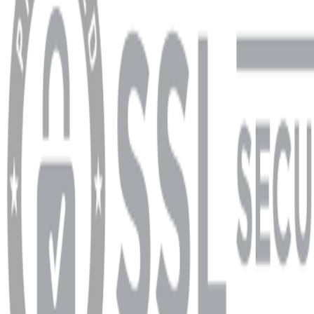
Banka Hesap Bilgileri
YARDIM VE DESTEK
Ödeme ve Teslimat Şartları
Garanti ve İade Şartları
info@dukkanhifi.com
0850 441 40 44
info@dukkanhifi.com
0850 441 40 44
Çalışma Saatleri:
Pazartesi - Cuma 09:30 - 19:30, Cumartesi 10:00 - 18:00