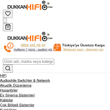
0850 441 40 44
Türkiye'ye Ücretsiz Kargo
Haftanın 7 günü - saatleri gör
Minimum tutar - detayları gör
HiFi
Audiophile Switchler & Network
Akustik Düzenleme
Hoparlörler
Ev Sinema Sistemleri
Kablolar
Çok Bölgeli Sistemler
Kulaklıklar