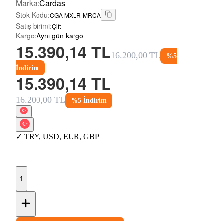
Marka
:
Cardas
Stok Kodu
:
CGA MXLR-MRCA
Satış birimi
:
Çift
Kargo
:
Aynı gün kargo
15.390,14 TL
16.200,00 TL
%
5
İndirim
15.390,14 TL
16.200,00 TL
%
5
İndirim
✓
TRY
,
USD
,
EUR
,
GBP
1