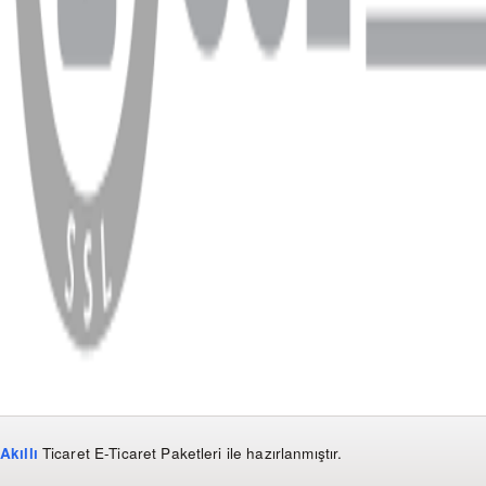
WhatsApp
Facebook
Instagram
YouTube
X
Copyright
2026
Dükkan Hifi
.
Tüm Hakları Saklıdır
Çerez Yönetimi
Kullanım Koşulları ve Gizlilik
KVKK Bildirimi
Akıllı
Ticaret
E-Ticaret Paketleri
ile hazırlanmıştır.