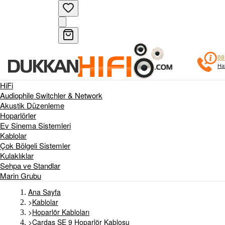
08
Haf
HiFi
Audiophile Switchler & Network
Akustik Düzenleme
Hoparlörler
Ev Sinema Sistemleri
Kablolar
Çok Bölgeli Sistemler
Kulaklıklar
Sehpa ve Standlar
Marin Grubu
Ana Sayfa
>
Kablolar
>
Hoparlör Kabloları
>
Cardas SE 9 Hoparlör Kablosu