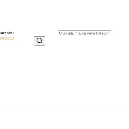
Garantisi
leştiriyoruz