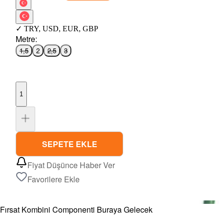
✓
TRY
,
USD
,
EUR
,
GBP
Metre
:
1,5
2
2,5
3
1
SEPETE EKLE
Fiyat Düşünce Haber Ver
Favorilere Ekle
Fırsat Kombini Componenti Buraya Gelecek