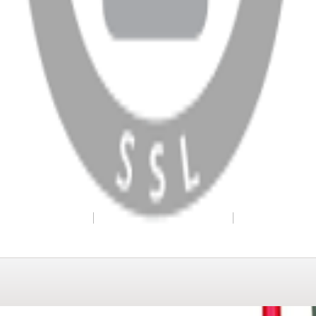
WhatsApp
Facebook
Instagram
YouTube
X
Copyright
2026
Dükkan Hifi
.
Tüm Hakları Saklıdır
Çerez Yönetimi
Kullanım Koşulları ve Gizlilik
KVKK Bildirimi