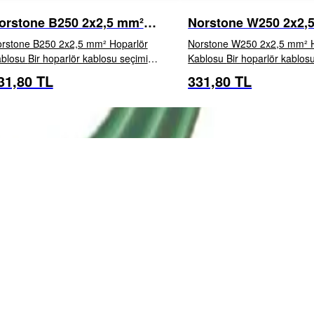
orstone B250 2x2,5 mm²
Norstone W250 2x2,
oparlör Kablosu
Hoparlör Kablosu
rstone B250 2x2,5 mm² Hoparlör
Norstone W250 2x2,5 mm² H
ir hoparlör kablosu seçimi
Kablosu Bir hoparlör kablosu seçimi
ratejiktir: kaynaktan iletilen tüm bilginin
stratejiktir: kaynaktan iletile
31,80 TL
331,80 TL
İNCELE
EKLE
İNCELE
EKL
parlörlere doğru ve eksiksiz şekilde
hoparlörlere doğru ve eksiks
tarılması...
aktarılması...