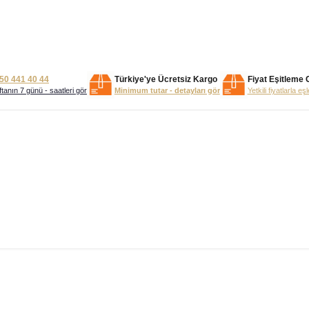
50 441 40 44
Türkiye'ye Ücretsiz Kargo
Fiyat Eşitleme 
tanın 7 günü - saatleri gör
Minimum tutar - detayları gör
Yetkili fiyatlarla eş