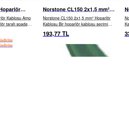
Hoparlör
Norstone CL150 2x1,5 mm²
N
Hoparlör Kablosu
H
r Kablosu Amp
Norstone CL150 2x1,5 mm² Hoparlör
No
lör tarafı spade
Kablosu Bir hoparlör kablosu seçimi
Kablosu B
 vardır.
stratejiktir: kaynaktan iletilen tüm bilginin
st
193,77 TL
3
EKLE
İNCELE
EKLE
lerin mükemmel bir
hoparlörlere doğru ve eksiksiz şekilde
ho
ndirim
s or...
aktarılmas...
ak
ndirim