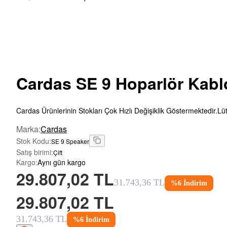
Cardas
SE 9 Hoparlör Kabl
Cardas Ürünlerinin Stokları Çok Hızlı Değişiklik Göstermektedir.Lü
Marka
:
Cardas
Stok Kodu
:
SE 9 Speaker
Satış birimi
:
Çift
Kargo
:
Aynı gün kargo
29.807,02 TL
31.743,36 TL
%
6
İndirim
29.807,02 TL
31.743,36 TL
%
6
İndirim