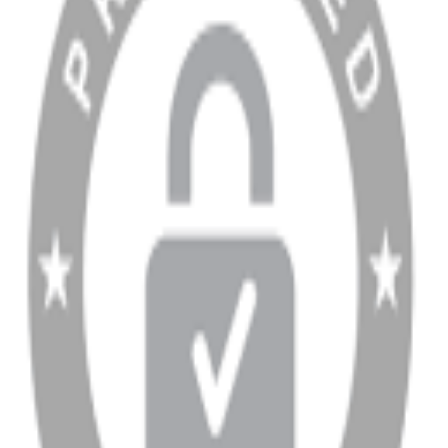
Sipariş Sorgulama
Banka Hesap Bilgileri
YARDIM VE DESTEK
Ödeme ve Teslimat Şartları
Garanti ve İade Şartları
info@dukkanhifi.com
0850 441 40 44
info@dukkanhifi.com
0850 441 40 44
Çalışma Saatleri:
Pazartesi - Cuma 09:30 - 19:30, Cumartesi 10:00 - 18:00