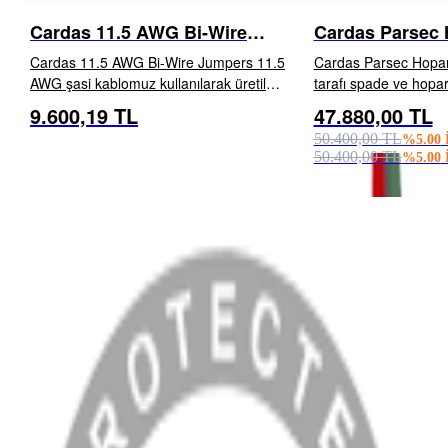
Cardas 11.5 AWG Bi-Wire
Cardas Parsec 
Jumpers
Kablosu
Cardas 11.5 AWG Bi-Wire Jumpers 11.5
Cardas Parsec Hoparlö
AWG şasi kablomuz kullanılarak üretilmiş
tarafı spade ve hopar
bi-wire jumper'lar. Uzunluk: 6" / 15.24 cm
veya banana seçeneği
9.600,19 TL
47.880,00 TL
İNCELE
EKLE
İNCELE
İletkenler: Grade 1, %99.9999 saflıkta
Karakteristik özellik
50.400,00 TL
%
5.00
İ
oksijensiz bakır...
dengesi. Klasik Carda
50.400,00 TL
%
5.00
İ
MENÜ
Anasayfa
Hakkımızda
Blog
MÜŞTERİ HİZMETLERİ
Hesabım