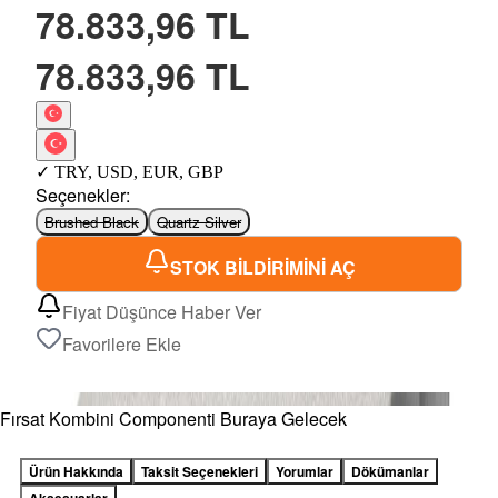
78.833,96 TL
78.833,96 TL
✓
TRY
,
USD
,
EUR
,
GBP
Seçenekler
:
Brushed Black
Quartz Silver
STOK BİLDİRİMİNİ AÇ
Fiyat Düşünce Haber Ver
Favorilere Ekle
Fırsat Kombini Componenti Buraya Gelecek
Ürün Hakkında
Taksit Seçenekleri
Yorumlar
Dökümanlar