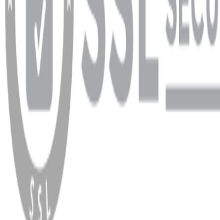
WhatsApp
Facebook
Instagram
YouTube
X
Copyright
2026
Dükkan Hifi
.
Tüm Hakları Saklıdır
Çerez Yönetimi
Kullanım Koşulları ve Gizlilik
KVKK Bildirimi