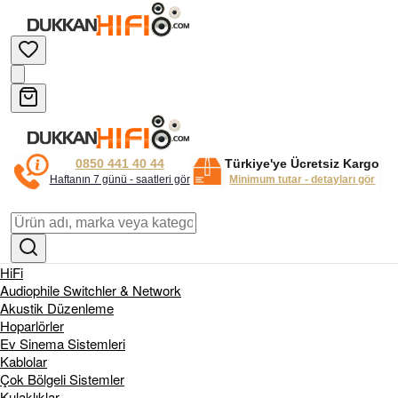
0850 441 40 44
Türkiye'ye Ücretsiz Kargo
Haftanın 7 günü - saatleri gör
Minimum tutar - detayları gör
HiFi
Audiophile Switchler & Network
Akustik Düzenleme
Hoparlörler
Ev Sinema Sistemleri
Kablolar
Çok Bölgeli Sistemler
Kulaklıklar