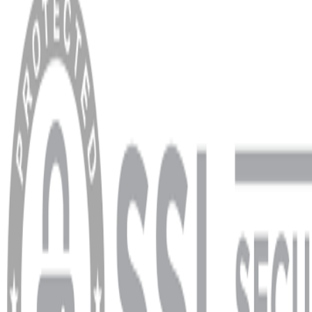
Anasayfa
Hakkımızda
Blog
MÜŞTERİ HİZMETLERİ
Hesabım
Sipariş Sorgulama
Banka Hesap Bilgileri
YARDIM VE DESTEK
Ödeme ve Teslimat Şartları
Garanti ve İade Şartları
info@dukkanhifi.com
0850 441 40 44
info@dukkanhifi.com
0850 441 40 44
Çalışma Saatleri:
Pazartesi - Cuma 09:30 - 19:30, Cumartesi 10:00 - 18:00