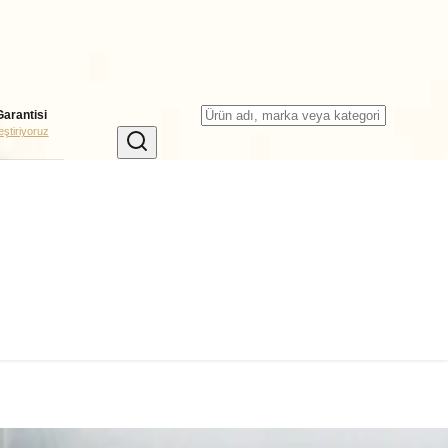
Garantisi
leştiriyoruz