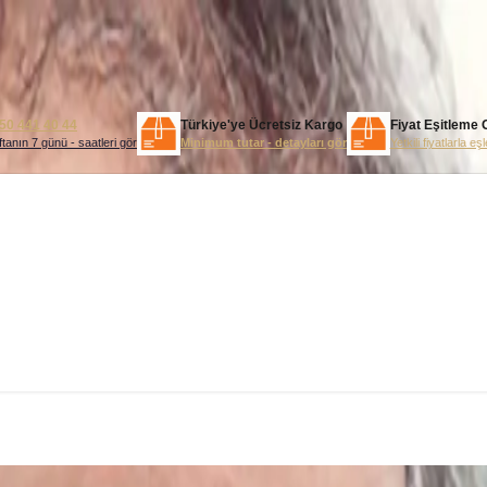
50 441 40 44
Türkiye'ye Ücretsiz Kargo
Fiyat Eşitleme 
tanın 7 günü - saatleri gör
Minimum tutar - detayları gör
Yetkili fiyatlarla eş