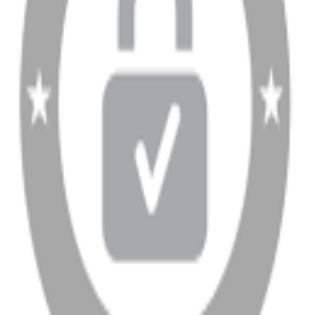
info@dukkanhifi.com
0850 441 40 44
info@dukkanhifi.com
0850 441 40 44
Çalışma Saatleri:
Pazartesi - Cuma 09:30 - 19:30, Cumartesi 10:00 - 18:00