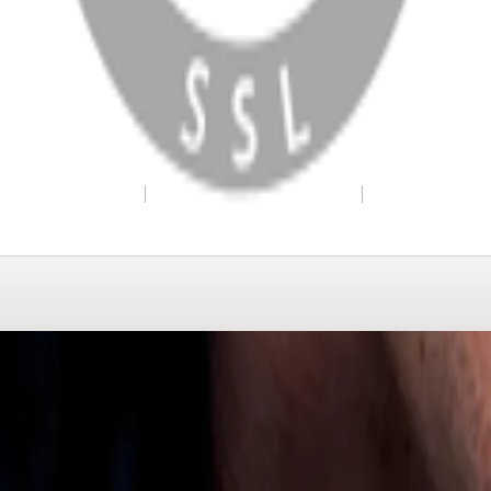
WhatsApp
Facebook
Instagram
YouTube
X
Copyright
2026
Dükkan Hifi
.
Tüm Hakları Saklıdır
Çerez Yönetimi
Kullanım Koşulları ve Gizlilik
KVKK Bildirimi
WhatsApp
0850 441 40 44