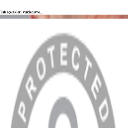
Tab içerikleri yükleniyor...
MENÜ
Anasayfa
Hakkımızda
Blog
MÜŞTERİ HİZMETLERİ
Hesabım
Sipariş Sorgulama
Banka Hesap Bilgileri
YARDIM VE DESTEK
Ödeme ve Teslimat Şartları
Garanti ve İade Şartları