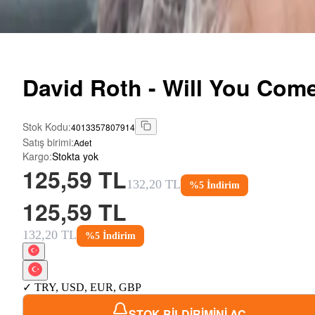
David
Roth - Will You Co
Stok Kodu
:
4013357807914
Satış birimi
:
Adet
Kargo
:
Stokta yok
125,59 TL
132,20 TL
%
5
İndirim
125,59 TL
132,20 TL
%
5
İndirim
✓
TRY
,
USD
,
EUR
,
GBP
STOK BİLDİRİMİNİ AÇ