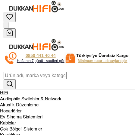
0850 441 40 44
Türkiye'ye Ücretsiz Kargo
Haftanın 7 günü - saatleri gör
Minimum tutar - detayları gör
HiFi
Audiophile Switchler & Network
Akustik Düzenleme
Hoparlörler
Ev Sinema Sistemleri
Kablolar
Çok Bölgeli Sistemler
Kulaklıklar