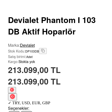
Devialet
Phantom I 103
DB Aktif Hoparlör
Marka
:
Devialet
Stok Kodu
:
DP103DB
Satış birimi
:
Adet
Kargo
:
Stokta yok
213.099,00 TL
213.099,00 TL
✓
TRY
,
USD
,
EUR
,
GBP
Seçenekler
: