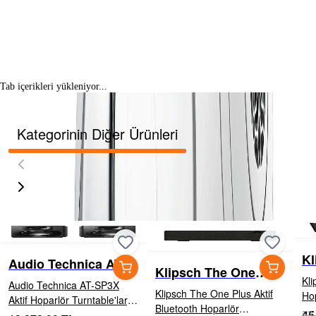
Tab içerikleri yükleniyor...
Kategorinin Diğer Ürünleri
Kl
Audio Technica AT-
Klipsch The One
Ho
SP3X Aktif Hoparlör
Kli
Audio Technica AT-SP3X
Plus Aktif Bluetooth
Klipsch The One Plus Aktif
Hoparlör
Aktif Hoparlör Turntable'lar,
Hoparlör
Bluetooth Hoparlör
cm 
45
bilgisayarlar, akıllı telefonlar
53