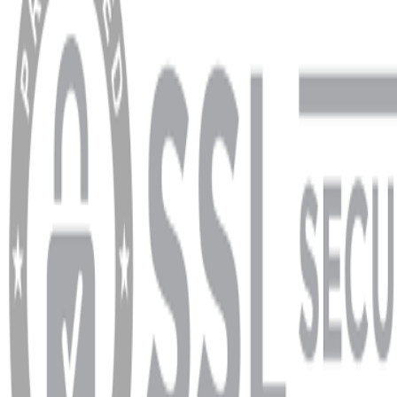
Sipariş Sorgulama
Banka Hesap Bilgileri
YARDIM VE DESTEK
Ödeme ve Teslimat Şartları
Garanti ve İade Şartları
info@dukkanhifi.com
0850 441 40 44
info@dukkanhifi.com
0850 441 40 44
Çalışma Saatleri:
Pazartesi - Cuma 09:30 - 19:30, Cumartesi 10:00 - 18:00