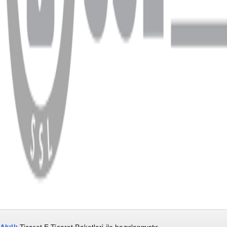
WhatsApp
Facebook
Instagram
YouTube
X
Copyright
2026
Dükkan Hifi
.
Tüm Hakları Saklıdır
Çerez Yönetimi
Kullanım Koşulları ve Gizlilik
KVKK Bildirimi
Akıllı
Ticaret
E-Ticaret Paketleri
ile hazırlanmıştır.