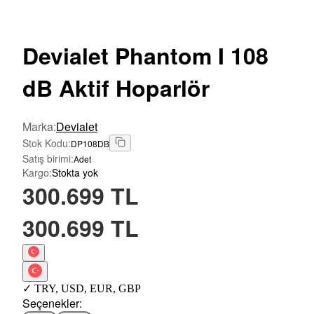
Devialet
Phantom I 108
dB Aktif Hoparlör
Marka
:
Devialet
Stok Kodu
:
DP108DB
Satış birimi
:
Adet
Kargo
:
Stokta yok
300.699 TL
300.699 TL
✓
TRY
,
USD
,
EUR
,
GBP
Seçenekler
: