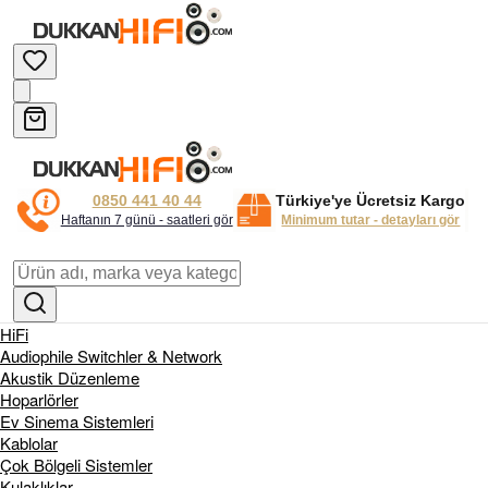
0850 441 40 44
Türkiye'ye Ücretsiz Kargo
Haftanın 7 günü - saatleri gör
Minimum tutar - detayları gör
HiFi
Audiophile Switchler & Network
Akustik Düzenleme
Hoparlörler
Ev Sinema Sistemleri
Kablolar
Çok Bölgeli Sistemler
Kulaklıklar