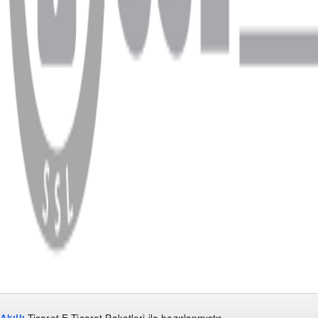
WhatsApp
Facebook
Instagram
YouTube
X
Copyright
2026
Dükkan Hifi
.
Tüm Hakları Saklıdır
Çerez Yönetimi
Kullanım Koşulları ve Gizlilik
KVKK Bildirimi
Akıllı
Ticaret
E-Ticaret Paketleri
ile hazırlanmıştır.