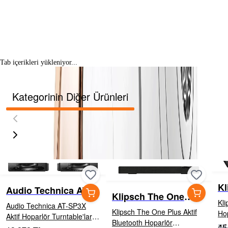
Tab içerikleri yükleniyor...
Kategorinin Diğer Ürünleri
Kl
Audio Technica AT-
Klipsch The One
Ho
SP3X Aktif Hoparlör
Kli
Audio Technica AT-SP3X
Plus Aktif Bluetooth
Klipsch The One Plus Aktif
Hoparlör
Aktif Hoparlör Turntable'lar,
Hoparlör
Bluetooth Hoparlör
cm 
45
bilgisayarlar, akıllı telefonlar
53