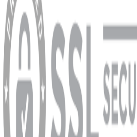
Sipariş Sorgulama
Banka Hesap Bilgileri
YARDIM VE DESTEK
Ödeme ve Teslimat Şartları
Garanti ve İade Şartları
info@dukkanhifi.com
0850 441 40 44
info@dukkanhifi.com
0850 441 40 44
Çalışma Saatleri:
Pazartesi - Cuma 09:30 - 19:30, Cumartesi 10:00 - 18:00