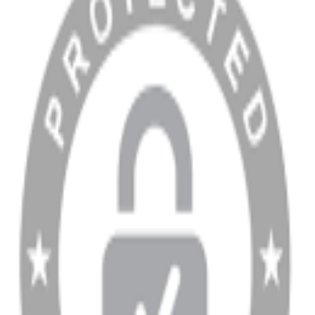
Blog
MÜŞTERİ HİZMETLERİ
Hesabım
Sipariş Sorgulama
Banka Hesap Bilgileri
YARDIM VE DESTEK
Ödeme ve Teslimat Şartları
Garanti ve İade Şartları
info@dukkanhifi.com
0850 441 40 44
info@dukkanhifi.com
0850 441 40 44
Çalışma Saatleri:
Pazartesi - Cuma 09:30 - 19:30, Cumartesi 10:00 - 18:00