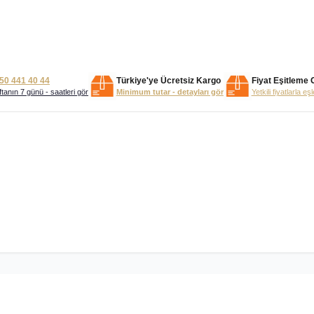
50 441 40 44
Türkiye'ye Ücretsiz Kargo
Fiyat Eşitleme 
tanın 7 günü - saatleri gör
Minimum tutar - detayları gör
Yetkili fiyatlarla eş