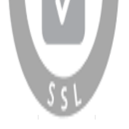
WhatsApp
Facebook
Instagram
YouTube
X
Copyright
2026
Dükkan Hifi
.
Tüm Hakları Saklıdır
Çerez Yönetimi
Kullanım Koşulları ve Gizlilik
KVKK Bildirimi