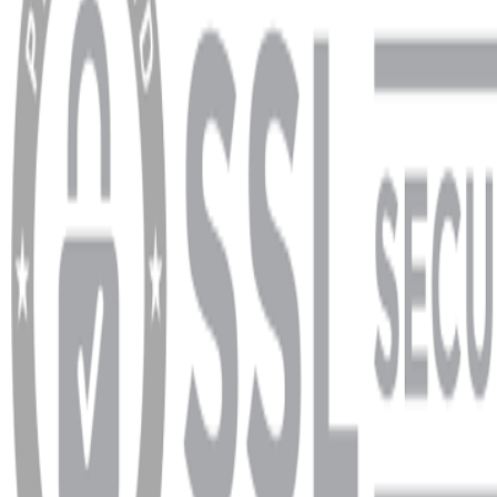
YARDIM VE DESTEK
Ödeme ve Teslimat Şartları
Garanti ve İade Şartları
info@dukkanhifi.com
0850 441 40 44
info@dukkanhifi.com
0850 441 40 44
Çalışma Saatleri:
Pazartesi - Cuma 09:30 - 19:30, Cumartesi 10:00 - 18:00