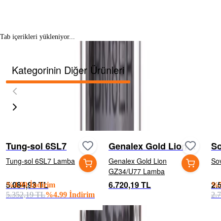
Tab içerikleri yükleniyor...
Kategorinin Diğer Ürünleri
Tung-sol 6SL7
Genalex Gold Lion
So
GZ34/U77
Tung-sol 6SL7 Lamba
Genalex Gold Lion
So
GZ34/U77 Lamba
5.084,93 TL
6.720,19 TL
2.
%
4.99
İndirim
%
5.352,19 TL
%
4.99
İndirim
2.