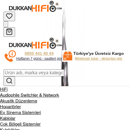
0850 441 40 44
Türkiye'ye Ücretsiz Kargo
Haftanın 7 günü - saatleri gör
Minimum tutar - detayları gör
HiFi
Audiophile Switchler & Network
Akustik Düzenleme
Hoparlörler
Ev Sinema Sistemleri
Kablolar
Çok Bölgeli Sistemler
Kulaklıklar