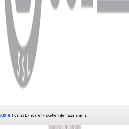
WhatsApp
Facebook
Instagram
YouTube
X
Copyright
2026
Dükkan Hifi
.
Tüm Hakları Saklıdır
Çerez Yönetimi
Kullanım Koşulları ve Gizlilik
KVKK Bildirimi
Akıllı
Ticaret
E-Ticaret Paketleri
ile hazırlanmıştır.