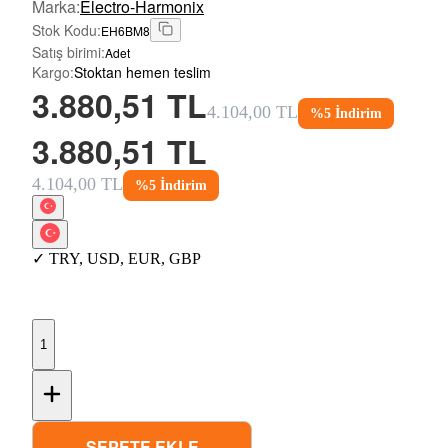
Marka
:
Electro-Harmonix
Stok Kodu
:
EH6BM8
Satış birimi
:
Adet
Kargo
:
Stoktan hemen teslim
3.880,51 TL
4.104,00 TL
%
5
İndirim
3.880,51 TL
4.104,00 TL
%
5
İndirim
✓
TRY
,
USD
,
EUR
,
GBP
1
SEPETE EKLE