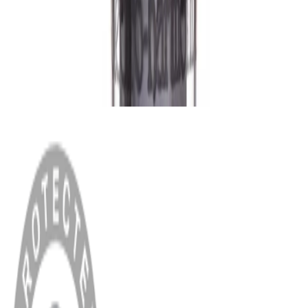
MENÜ
Anasayfa
Hakkımızda
Blog
MÜŞTERİ HİZMETLERİ
Hesabım
Sipariş Sorgulama
Banka Hesap Bilgileri