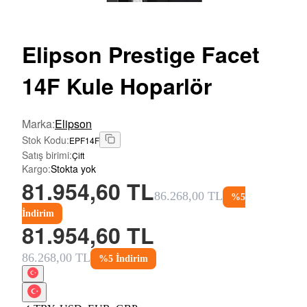
Elipson
Prestige Facet
14F Kule Hoparlör
Marka
:
Elipson
Stok Kodu
:
EPF14F
Satış birimi
:
Çift
Kargo
:
Stokta yok
81.954,60 TL
86.268,00 TL
%
5
İndirim
81.954,60 TL
86.268,00 TL
%
5
İndirim