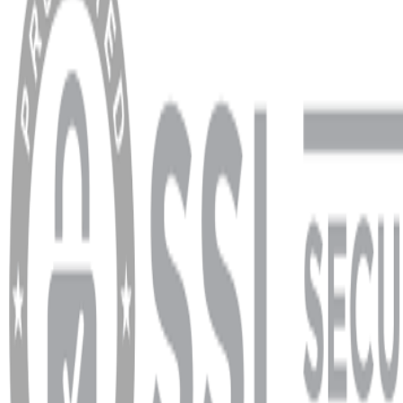
Hesabım
Sipariş Sorgulama
Banka Hesap Bilgileri
YARDIM VE DESTEK
Ödeme ve Teslimat Şartları
Garanti ve İade Şartları
info@dukkanhifi.com
0850 441 40 44
info@dukkanhifi.com
0850 441 40 44
Çalışma Saatleri:
Pazartesi - Cuma 09:30 - 19:30, Cumartesi 10:00 - 18:00