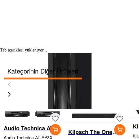
Tab içerikleri yükleniyor...
Kategorinin Diğer Ürünleri
Kl
Audio Technica AT-
Klipsch The One
Ho
SP3X Aktif Hoparlör
Kli
Audio Technica AT-SP3X