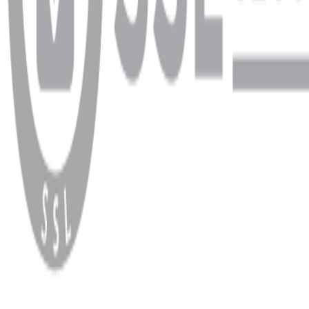
WhatsApp
Facebook
Instagram
YouTube
X
Copyright
2026
Dükkan Hifi
.
Tüm Hakları Saklıdır
Çerez Yönetimi
Kullanım Koşulları ve Gizlilik
KVKK Bildirimi