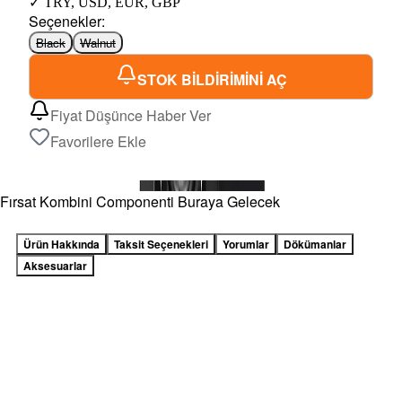
✓
TRY
,
USD
,
EUR
,
GBP
Seçenekler
:
Black
Walnut
STOK BİLDİRİMİNİ AÇ
Fiyat Düşünce Haber Ver
Favorilere Ekle
Fırsat Kombini Componenti Buraya Gelecek
Ürün Hakkında
Taksit Seçenekleri
Yorumlar
Dökümanlar
Aksesuarlar