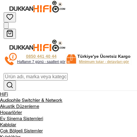
0850 441 40 44
Türkiye'ye Ücretsiz Kargo
Haftanın 7 günü - saatleri gör
Minimum tutar - detayları gör
HiFi
Audiophile Switchler & Network
Akustik Düzenleme
Hoparlörler
Ev Sinema Sistemleri
Kablolar
Çok Bölgeli Sistemler
Kulaklıklar