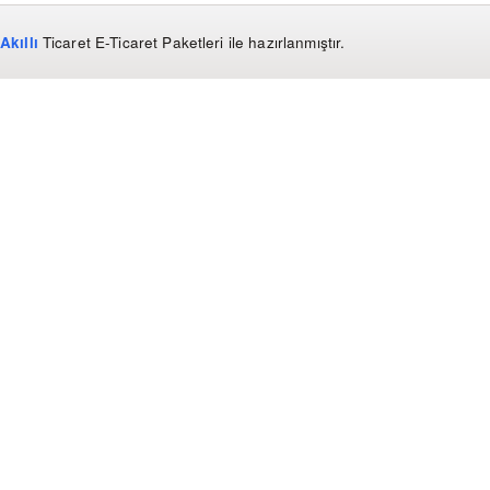
Akıllı
Ticaret
E-Ticaret Paketleri
ile hazırlanmıştır.
WhatsApp
0850 441 40 44