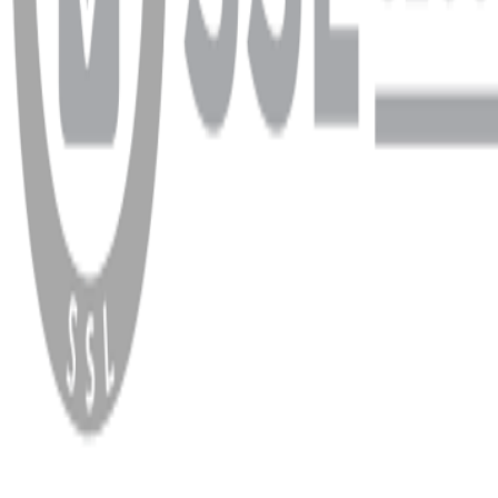
WhatsApp
Facebook
Instagram
YouTube
X
Copyright
2026
Dükkan Hifi
.
Tüm Hakları Saklıdır
Çerez Yönetimi
Kullanım Koşulları ve Gizlilik
KVKK Bildirimi