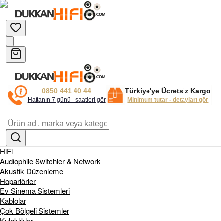
0850 441 40 44
Türkiye'ye Ücretsiz Kargo
Haftanın 7 günü - saatleri gör
Minimum tutar - detayları gör
HiFi
Audiophile Switchler & Network
Akustik Düzenleme
Hoparlörler
Ev Sinema Sistemleri
Kablolar
Çok Bölgeli Sistemler
Kulaklıklar