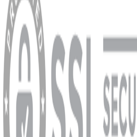
Hesabım
Sipariş Sorgulama
Banka Hesap Bilgileri
YARDIM VE DESTEK
Ödeme ve Teslimat Şartları
Garanti ve İade Şartları
info@dukkanhifi.com
0850 441 40 44
info@dukkanhifi.com
0850 441 40 44
Çalışma Saatleri:
Pazartesi - Cuma 09:30 - 19:30, Cumartesi 10:00 - 18:00