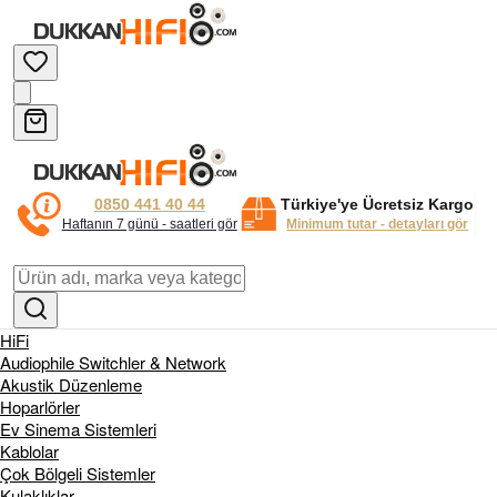
0850 441 40 44
Türkiye'ye Ücretsiz Kargo
Haftanın 7 günü - saatleri gör
Minimum tutar - detayları gör
HiFi
Audiophile Switchler & Network
Akustik Düzenleme
Hoparlörler
Ev Sinema Sistemleri
Kablolar
Çok Bölgeli Sistemler
Kulaklıklar