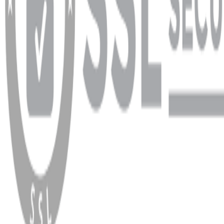
WhatsApp
Facebook
Instagram
YouTube
X
Copyright
2026
Dükkan Hifi
.
Tüm Hakları Saklıdır
Çerez Yönetimi
Kullanım Koşulları ve Gizlilik
KVKK Bildirimi