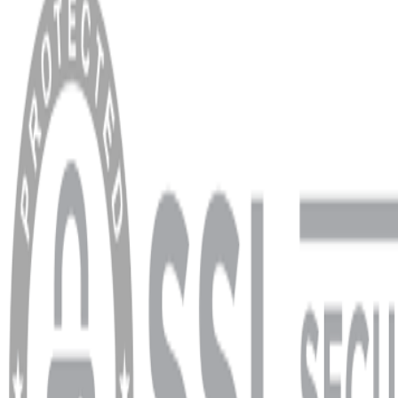
Anasayfa
Hakkımızda
Blog
MÜŞTERİ HİZMETLERİ
Hesabım
Sipariş Sorgulama
Banka Hesap Bilgileri
YARDIM VE DESTEK
Ödeme ve Teslimat Şartları
Garanti ve İade Şartları
info@dukkanhifi.com
0850 441 40 44
info@dukkanhifi.com
0850 441 40 44
Çalışma Saatleri:
Pazartesi - Cuma 09:30 - 19:30, Cumartesi 10:00 - 18:00