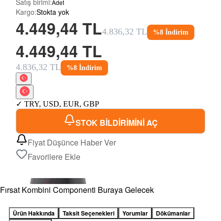
Satış birimi
:
Adet
Kargo
:
Stokta yok
4.449,44 TL
4.836,32 TL
%
8
İndirim
4.449,44 TL
4.836,32 TL
%
8
İndirim
✓
TRY
,
USD
,
EUR
,
GBP
STOK BİLDİRİMİNİ AÇ
Fiyat Düşünce Haber Ver
Favorilere Ekle
Fırsat Kombini Componenti Buraya Gelecek
Ürün Hakkında
Taksit Seçenekleri
Yorumlar
Dökümanlar