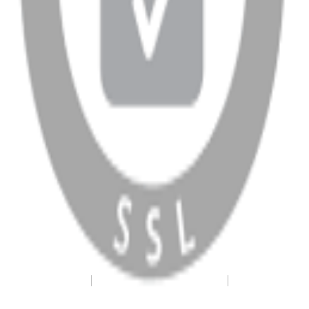
WhatsApp
Facebook
Instagram
YouTube
X
Copyright
2026
Dükkan Hifi
.
Tüm Hakları Saklıdır
Çerez Yönetimi
Kullanım Koşulları ve Gizlilik
KVKK Bildirimi