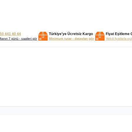
50 441 40 44
Türkiye'ye Ücretsiz Kargo
Fiyat Eşitleme 
tanın 7 günü - saatleri gör
Minimum tutar - detayları gör
Yetkili fiyatlarla eş