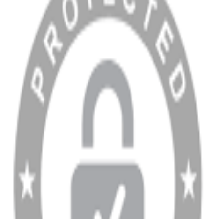
Blog
MÜŞTERİ HİZMETLERİ
Hesabım
Sipariş Sorgulama
Banka Hesap Bilgileri
YARDIM VE DESTEK
Ödeme ve Teslimat Şartları
Garanti ve İade Şartları
info@dukkanhifi.com
0850 441 40 44
info@dukkanhifi.com
0850 441 40 44
Çalışma Saatleri:
Pazartesi - Cuma 09:30 - 19:30, Cumartesi 10:00 - 18:00