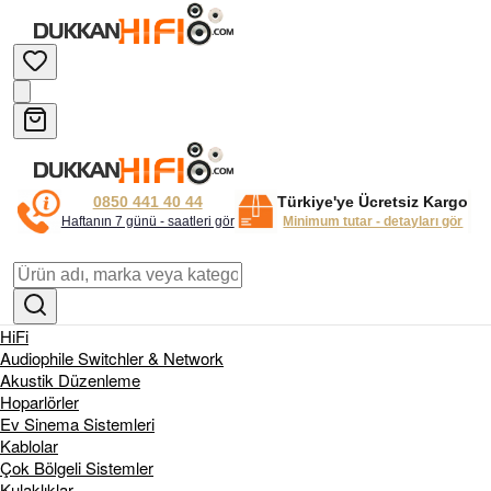
0850 441 40 44
Türkiye'ye Ücretsiz Kargo
Haftanın 7 günü - saatleri gör
Minimum tutar - detayları gör
HiFi
Audiophile Switchler & Network
Akustik Düzenleme
Hoparlörler
Ev Sinema Sistemleri
Kablolar
Çok Bölgeli Sistemler
Kulaklıklar