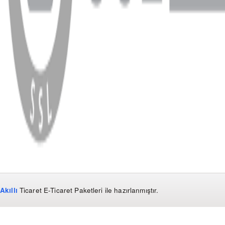
WhatsApp
Facebook
Instagram
YouTube
X
Copyright
2026
Dükkan Hifi
.
Tüm Hakları Saklıdır
Çerez Yönetimi
Kullanım Koşulları ve Gizlilik
KVKK Bildirimi
Akıllı
Ticaret
E-Ticaret Paketleri
ile hazırlanmıştır.
WhatsApp