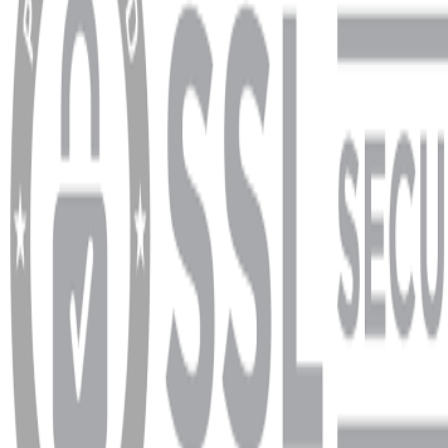
YARDIM VE DESTEK
Ödeme ve Teslimat Şartları
Garanti ve İade Şartları
info@dukkanhifi.com
0850 441 40 44
info@dukkanhifi.com
0850 441 40 44
Çalışma Saatleri:
Pazartesi - Cuma 09:30 - 19:30, Cumartesi 10:00 - 18:00