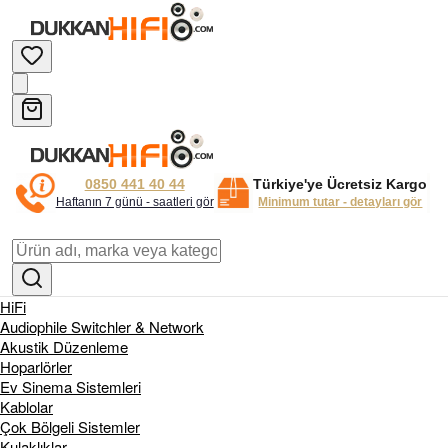
0850 441 40 44
Türkiye'ye Ücretsiz Kargo
Haftanın 7 günü - saatleri gör
Minimum tutar - detayları gör
HiFi
Audiophile Switchler & Network
Akustik Düzenleme
Hoparlörler
Ev Sinema Sistemleri
Kablolar
Çok Bölgeli Sistemler
Kulaklıklar