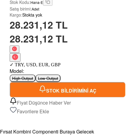
Stok Kodu
:
Hana-E
Satış birimi
:
Adet
Kargo
:
Stokta yok
28.231,12 TL
28.231,12 TL
✓
TRY
,
USD
,
EUR
,
GBP
Model
:
High Output
Low Output
STOK BİLDİRİMİNİ AÇ
Fiyat Düşünce Haber Ver
Favorilere Ekle
Fırsat Kombini Componenti Buraya Gelecek