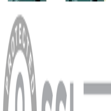
MENÜ
Anasayfa
Hakkımızda
Blog
MÜŞTERİ HİZMETLERİ
Hesabım
Sipariş Sorgulama
Banka Hesap Bilgileri
YARDIM VE DESTEK
Ödeme ve Teslimat Şartları
Garanti ve İade Şartları
info@dukkanhifi.com
0850 441 40 44