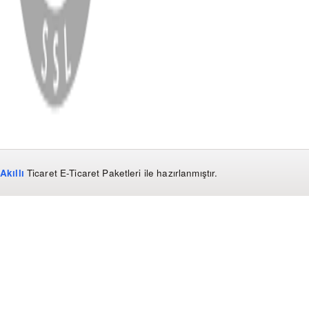
WhatsApp
Facebook
Instagram
YouTube
X
Copyright
2026
Dükkan Hifi
.
Tüm Hakları Saklıdır
Çerez Yönetimi
Kullanım Koşulları ve Gizlilik
KVKK Bildirimi
Akıllı
Ticaret
E-Ticaret Paketleri
ile hazırlanmıştır.
WhatsApp
0850 441 40 44