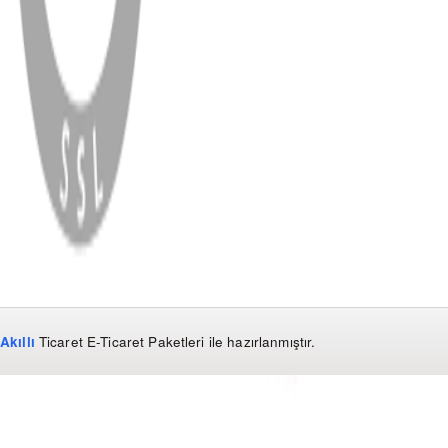
WhatsApp
Facebook
Instagram
YouTube
X
Copyright
2026
Dükkan Hifi
.
Tüm Hakları Saklıdır
Çerez Yönetimi
Kullanım Koşulları ve Gizlilik
KVKK Bildirimi
Akıllı
Ticaret
E-Ticaret Paketleri
ile hazırlanmıştır.
WhatsApp
0850 441 40 44