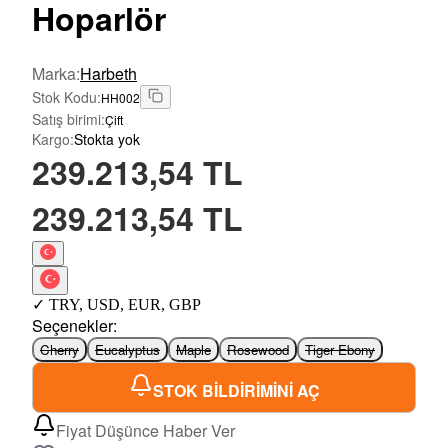
Hoparlör
Marka
:
Harbeth
Stok Kodu
:
HH002
Satış birimi
:
Çift
Kargo
:
Stokta yok
239.213,54 TL
239.213,54 TL
✓
TRY
,
USD
,
EUR
,
GBP
Seçenekler
:
Cherry
Eucalyptus
Maple
Rosewood
Tiger Ebony
STOK BİLDİRİMİNİ AÇ
Fiyat Düşünce Haber Ver