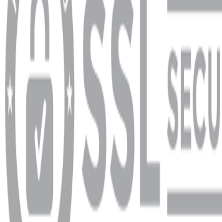
Ödeme ve Teslimat Şartları
Garanti ve İade Şartları
info@dukkanhifi.com
0850 441 40 44
info@dukkanhifi.com
0850 441 40 44
Çalışma Saatleri:
Pazartesi - Cuma 09:30 - 19:30, Cumartesi 10:00 - 18:00