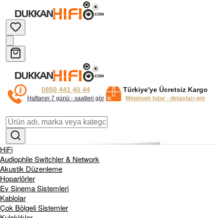
0850 441 40 44
Türkiye'ye Ücretsiz Kargo
Haftanın 7 günü - saatleri gör
Minimum tutar - detayları gör
HiFi
Audiophile Switchler & Network
Akustik Düzenleme
Hoparlörler
Ev Sinema Sistemleri
Kablolar
Çok Bölgeli Sistemler
Kulaklıklar