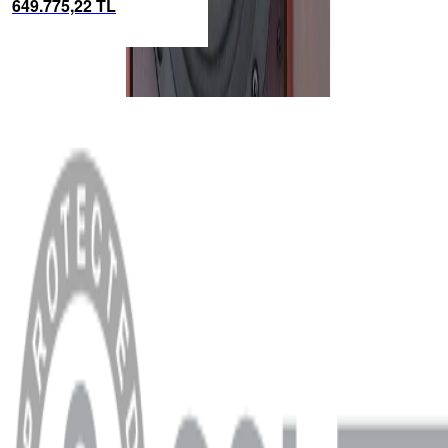
649.775,22 TL
Dutch & Dutc...
MENÜ
Anasayfa
Hakkımızda
Blog
MÜŞTERİ HİZMETLERİ
Hesabım
Sipariş Sorgulama
Banka Hesap Bilgileri
YARDIM VE DESTEK