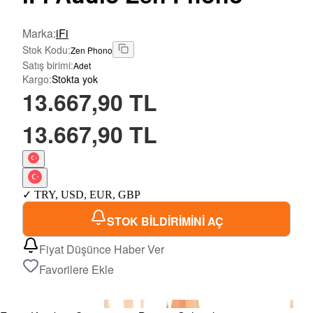
Marka
:
iFi
Stok Kodu
:
Zen Phono
Satış birimi
:
Adet
Kargo
:
Stokta yok
13.667,90 TL
13.667,90 TL
✓
TRY
,
USD
,
EUR
,
GBP
STOK BİLDİRİMİNİ AÇ
Fiyat Düşünce Haber Ver
Favorilere Ekle