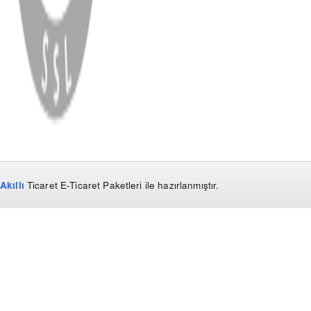
WhatsApp
Facebook
Instagram
YouTube
X
Copyright
2026
Dükkan Hifi
.
Tüm Hakları Saklıdır
Çerez Yönetimi
Kullanım Koşulları ve Gizlilik
KVKK Bildirimi
Akıllı
Ticaret
E-Ticaret Paketleri
ile hazırlanmıştır.
WhatsApp
0850 441 40 44