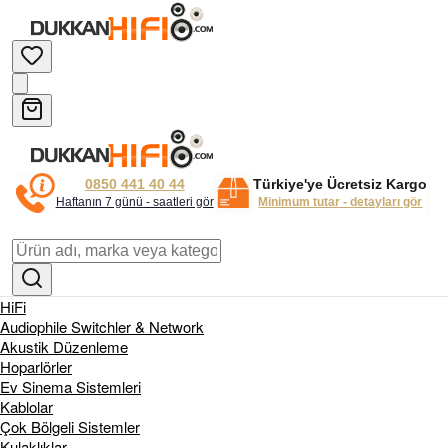
0850 441 40 44
Türkiye'ye Ücretsiz Kargo
Haftanın 7 günü - saatleri gör
Minimum tutar - detayları gör
HiFi
Audiophile Switchler & Network
Akustik Düzenleme
Hoparlörler
Ev Sinema Sistemleri
Kablolar
Çok Bölgeli Sistemler
Kulaklıklar