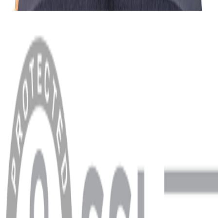
MENÜ
Anasayfa
Hakkımızda
Blog
MÜŞTERİ HİZMETLERİ
Hesabım
Sipariş Sorgulama
Banka Hesap Bilgileri
YARDIM VE DESTEK
Ödeme ve Teslimat Şartları
Garanti ve İade Şartları
info@dukkanhifi.com
0850 441 40 44