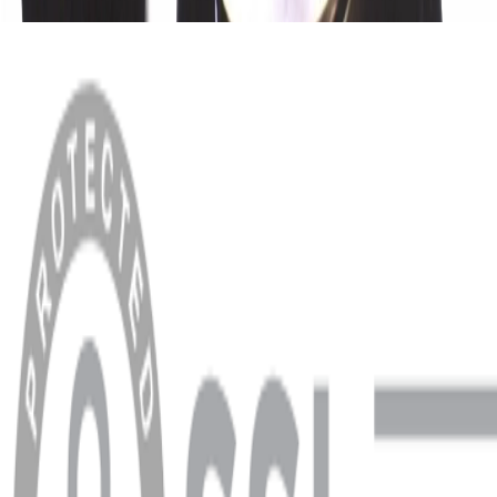
MENÜ
Anasayfa
Hakkımızda
Blog
MÜŞTERİ HİZMETLERİ
Hesabım
Sipariş Sorgulama
Banka Hesap Bilgileri
YARDIM VE DESTEK
Ödeme ve Teslimat Şartları
Garanti ve İade Şartları
info@dukkanhifi.com
0850 441 40 44