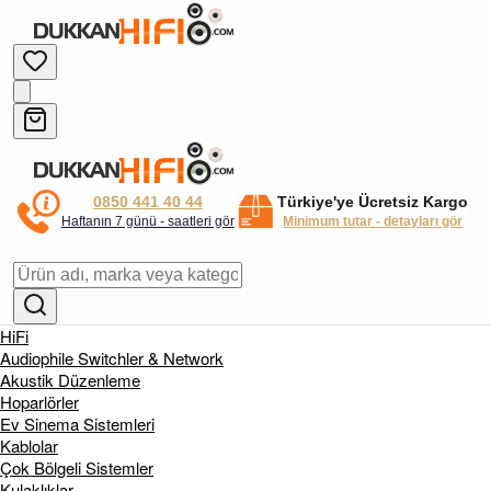
0850 441 40 44
Türkiye'ye Ücretsiz Kargo
Haftanın 7 günü - saatleri gör
Minimum tutar - detayları gör
HiFi
Audiophile Switchler & Network
Akustik Düzenleme
Hoparlörler
Ev Sinema Sistemleri
Kablolar
Çok Bölgeli Sistemler
Kulaklıklar