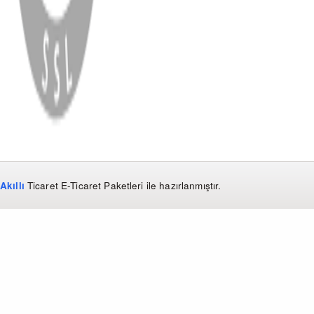
WhatsApp
Facebook
Instagram
YouTube
X
Copyright
2026
Dükkan Hifi
.
Tüm Hakları Saklıdır
Çerez Yönetimi
Kullanım Koşulları ve Gizlilik
KVKK Bildirimi
Akıllı
Ticaret
E-Ticaret Paketleri
ile hazırlanmıştır.
WhatsApp
0850 441 40 44