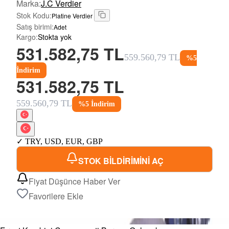
Marka
:
J.C Verdier
Stok Kodu
:
Platine Verdier
Satış birimi
:
Adet
Kargo
:
Stokta yok
531.582,75 TL
559.560,79 TL
%
5
İndirim
531.582,75 TL
559.560,79 TL
%
5
İndirim
✓
TRY
,
USD
,
EUR
,
GBP
STOK BİLDİRİMİNİ AÇ
Fiyat Düşünce Haber Ver
Favorilere Ekle