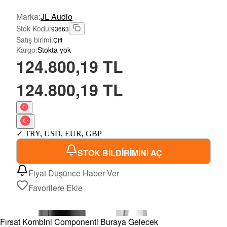
Marka
:
JL Audio
Stok Kodu
:
93663
Satış birimi
:
Çift
Kargo
:
Stokta yok
124.800,19 TL
124.800,19 TL
✓
TRY
,
USD
,
EUR
,
GBP
STOK BİLDİRİMİNİ AÇ
Fiyat Düşünce Haber Ver
Favorilere Ekle
Fırsat Kombini Componenti Buraya Gelecek