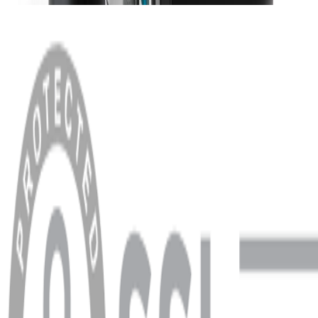
MENÜ
Anasayfa
Hakkımızda
Blog
MÜŞTERİ HİZMETLERİ
Hesabım
Sipariş Sorgulama
Banka Hesap Bilgileri
YARDIM VE DESTEK
Ödeme ve Teslimat Şartları
Garanti ve İade Şartları
info@dukkanhifi.com
0850 441 40 44