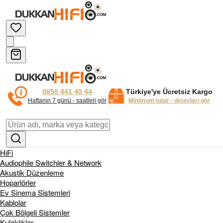
0850 441 40 44
Türkiye'ye Ücretsiz Kargo
Haftanın 7 günü - saatleri gör
Minimum tutar - detayları gör
HiFi
Audiophile Switchler & Network
Akustik Düzenleme
Hoparlörler
Ev Sinema Sistemleri
Kablolar
Çok Bölgeli Sistemler
Kulaklıklar