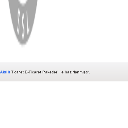
WhatsApp
Facebook
Instagram
YouTube
X
Copyright
2026
Dükkan Hifi
.
Tüm Hakları Saklıdır
Çerez Yönetimi
Kullanım Koşulları ve Gizlilik
KVKK Bildirimi
Akıllı
Ticaret
E-Ticaret Paketleri
ile hazırlanmıştır.
WhatsApp
0850 441 40 44