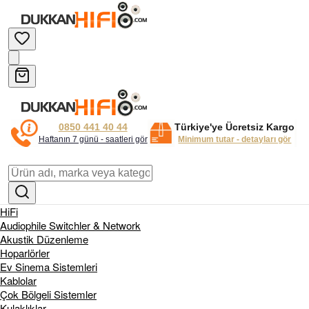
0850 441 40 44
Türkiye'ye Ücretsiz Kargo
Haftanın 7 günü - saatleri gör
Minimum tutar - detayları gör
HiFi
Audiophile Switchler & Network
Akustik Düzenleme
Hoparlörler
Ev Sinema Sistemleri
Kablolar
Çok Bölgeli Sistemler
Kulaklıklar