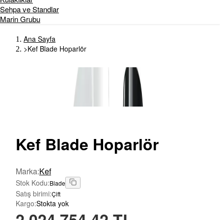
Sehpa ve Standlar
Marin Grubu
Ana Sayfa
>
Kef Blade Hoparlör
Kef
Blade Hoparlör
Marka
:
Kef
Stok Kodu
:
Blade
Satış birimi
:
Çift
Kargo
:
Stokta yok
2.024.754,42 TL