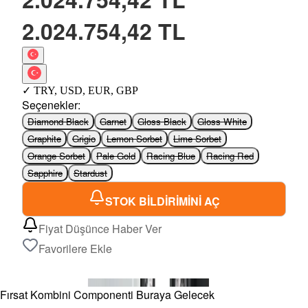
2.024.754,42 TL
✓
TRY
,
USD
,
EUR
,
GBP
Seçenekler
:
Diamond Black
Garnet
Gloss Black
Gloss White
Graphite
Grigio
Lemon Sorbet
Lime Sorbet
Orange Sorbet
Pale Gold
Racing Blue
Racing Red
Sapphire
Stardust
STOK BİLDİRİMİNİ AÇ
Fiyat Düşünce Haber Ver
Favorilere Ekle
Fırsat Kombini Componenti Buraya Gelecek