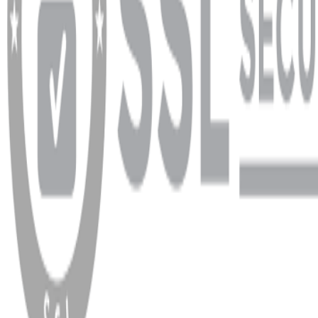
Çalışma Saatleri:
Pazartesi - Cuma 09:30 - 19:30, Cumartesi 10:00 - 18:00
WhatsApp
Facebook
Instagram
YouTube
X
Copyright
2026
Dükkan Hifi
.
Tüm Hakları Saklıdır
Çerez Yönetimi
Kullanım Koşulları ve Gizlilik