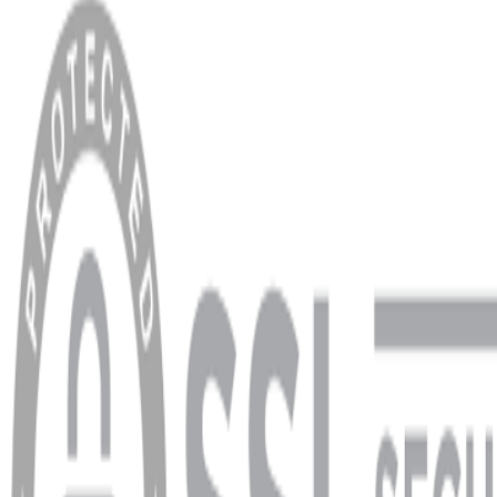
MENÜ
Anasayfa
Hakkımızda
Blog
MÜŞTERİ HİZMETLERİ
Hesabım
Sipariş Sorgulama
Banka Hesap Bilgileri
YARDIM VE DESTEK
Ödeme ve Teslimat Şartları
Garanti ve İade Şartları
info@dukkanhifi.com
0850 441 40 44
info@dukkanhifi.com
0850 441 40 44