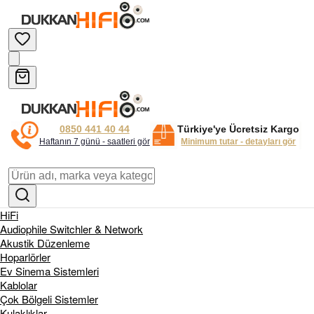
0850 441 40 44
Türkiye'ye Ücretsiz Kargo
Haftanın 7 günü - saatleri gör
Minimum tutar - detayları gör
HiFi
Audiophile Switchler & Network
Akustik Düzenleme
Hoparlörler
Ev Sinema Sistemleri
Kablolar
Çok Bölgeli Sistemler
Kulaklıklar