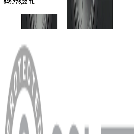
649.775,22 TL
Dutch & Dutc...
MENÜ
Anasayfa
Hakkımızda
Blog
MÜŞTERİ HİZMETLERİ
Hesabım
Sipariş Sorgulama
Banka Hesap Bilgileri
YARDIM VE DESTEK