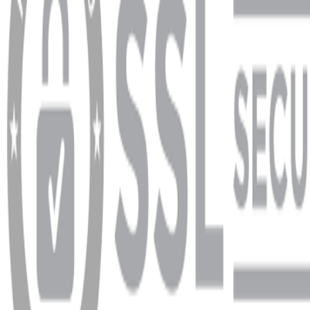
Ödeme ve Teslimat Şartları
Garanti ve İade Şartları
info@dukkanhifi.com
0850 441 40 44
info@dukkanhifi.com
0850 441 40 44
Çalışma Saatleri:
Pazartesi - Cuma 09:30 - 19:30, Cumartesi 10:00 - 18:00