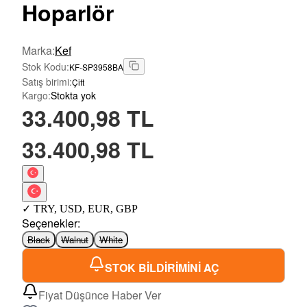
Hoparlör
Marka
:
Kef
Stok Kodu
:
KF-SP3958BA
Satış birimi
:
Çift
Kargo
:
Stokta yok
33.400,98 TL
33.400,98 TL
✓
TRY
,
USD
,
EUR
,
GBP
Seçenekler
:
Black
Walnut
White
STOK BİLDİRİMİNİ AÇ
Fiyat Düşünce Haber Ver