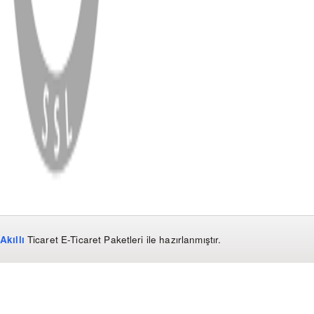
WhatsApp
Facebook
Instagram
YouTube
X
Copyright
2026
Dükkan Hifi
.
Tüm Hakları Saklıdır
Çerez Yönetimi
Kullanım Koşulları ve Gizlilik
KVKK Bildirimi
Akıllı
Ticaret
E-Ticaret Paketleri
ile hazırlanmıştır.
WhatsApp
0850 441 40 44