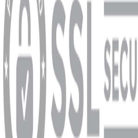
Ödeme ve Teslimat Şartları
Garanti ve İade Şartları
info@dukkanhifi.com
0850 441 40 44
info@dukkanhifi.com
0850 441 40 44
Çalışma Saatleri:
Pazartesi - Cuma 09:30 - 19:30, Cumartesi 10:00 - 18:00