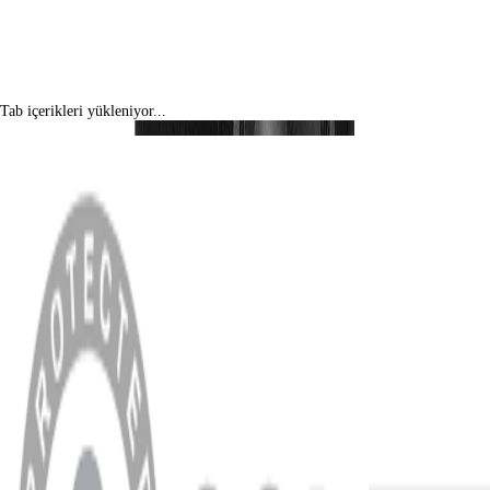
Tab içerikleri yükleniyor...
MENÜ
Anasayfa
Hakkımızda
Blog
MÜŞTERİ HİZMETLERİ
Hesabım
Sipariş Sorgulama
Banka Hesap Bilgileri
YARDIM VE DESTEK