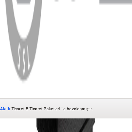
WhatsApp
Facebook
Instagram
YouTube
X
Copyright
2026
Dükkan Hifi
.
Tüm Hakları Saklıdır
Çerez Yönetimi
Kullanım Koşulları ve Gizlilik
KVKK Bildirimi
Akıllı
Ticaret
E-Ticaret Paketleri
ile hazırlanmıştır.
WhatsApp