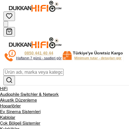
0850 441 40 44
Türkiye'ye Ücretsiz Kargo
Haftanın 7 günü - saatleri gör
Minimum tutar - detayları gör
HiFi
Audiophile Switchler & Network
Akustik Düzenleme
Hoparlörler
Ev Sinema Sistemleri
Kablolar
Çok Bölgeli Sistemler
Kulaklıklar