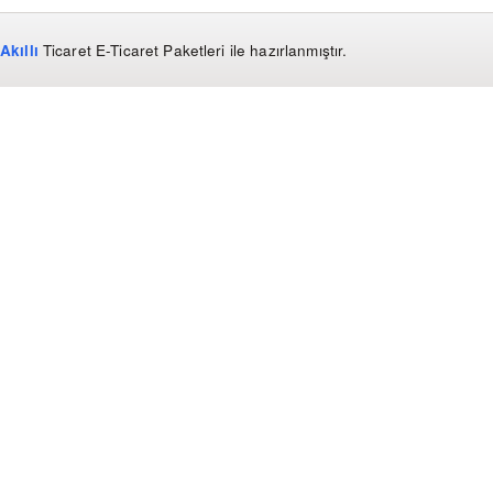
Akıllı
Ticaret
E-Ticaret Paketleri
ile hazırlanmıştır.
WhatsApp
0850 441 40 44