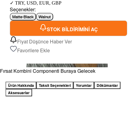
✓
TRY
,
USD
,
EUR
,
GBP
Seçenekler
:
Matte Black
Walnut
STOK BİLDİRİMİNİ AÇ
Fiyat Düşünce Haber Ver
Favorilere Ekle
Fırsat Kombini Componenti Buraya Gelecek
Ürün Hakkında
Taksit Seçenekleri
Yorumlar
Dökümanlar
Aksesuarlar