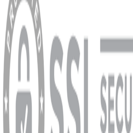
Hesabım
Sipariş Sorgulama
Banka Hesap Bilgileri
YARDIM VE DESTEK
Ödeme ve Teslimat Şartları
Garanti ve İade Şartları
info@dukkanhifi.com
0850 441 40 44
info@dukkanhifi.com
0850 441 40 44
Çalışma Saatleri:
Pazartesi - Cuma 09:30 - 19:30, Cumartesi 10:00 - 18:00