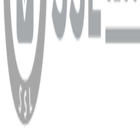
WhatsApp
Facebook
Instagram
YouTube
X
Copyright
2026
Dükkan Hifi
.
Tüm Hakları Saklıdır
Çerez Yönetimi
Kullanım Koşulları ve Gizlilik
KVKK Bildirimi