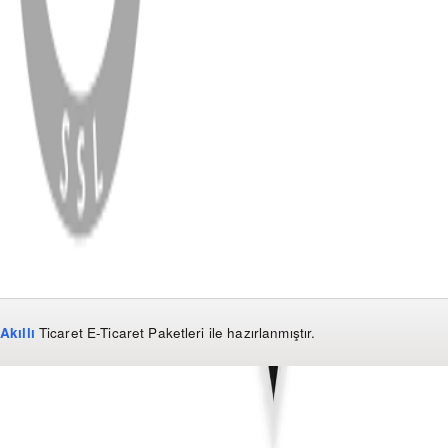
WhatsApp
Facebook
Instagram
YouTube
X
Copyright
2026
Dükkan Hifi
.
Tüm Hakları Saklıdır
Çerez Yönetimi
Kullanım Koşulları ve Gizlilik
KVKK Bildirimi
Akıllı
Ticaret
E-Ticaret Paketleri
ile hazırlanmıştır.
WhatsApp
0850 441 40 44