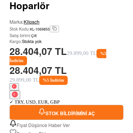
Hoparlör
Marka
:
Klipsch
Stok Kodu
:
KL-1069855
Satış birimi
:
Çift
Kargo
:
Stokta yok
28.404,07 TL
29.899,00 TL
%
5
İndirim
28.404,07 TL
29.899,00 TL
%
5
İndirim
✓
TRY
,
USD
,
EUR
,
GBP
STOK BİLDİRİMİNİ AÇ
Fiyat Düşünce Haber Ver