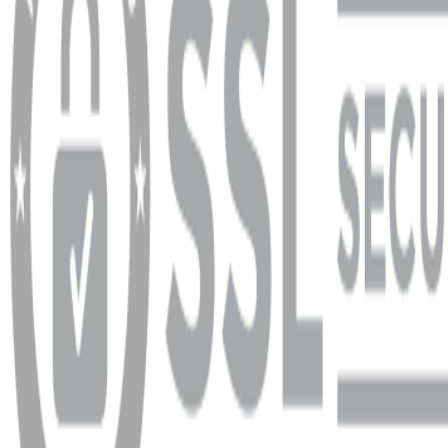
Garanti ve İade Şartları
info@dukkanhifi.com
0850 441 40 44
info@dukkanhifi.com
0850 441 40 44
Çalışma Saatleri:
Pazartesi - Cuma 09:30 - 19:30, Cumartesi 10:00 - 18:00