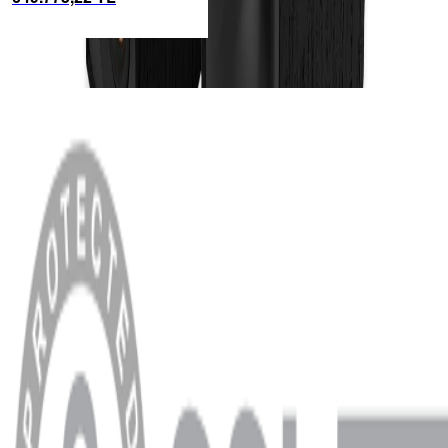
Dutch & Dutc...
MENÜ
Anasayfa
Hakkımızda
Blog
MÜŞTERİ HİZMETLERİ
Hesabım
Sipariş Sorgulama
Banka Hesap Bilgileri
YARDIM VE DESTEK
Ödeme ve Teslimat Şartları