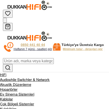
0850 441 40 44
Türkiye'ye Ücretsiz Kargo
Haftanın 7 günü - saatleri gör
Minimum tutar - detayları gör
HiFi
Audiophile Switchler & Network
Akustik Düzenleme
Hoparlörler
Ev Sinema Sistemleri
Kablolar
Çok Bölgeli Sistemler
Kulaklıklar