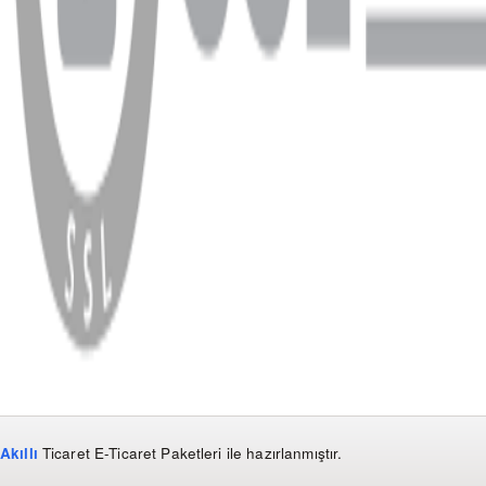
WhatsApp
Facebook
Instagram
YouTube
X
Copyright
2026
Dükkan Hifi
.
Tüm Hakları Saklıdır
Çerez Yönetimi
Kullanım Koşulları ve Gizlilik
KVKK Bildirimi
Akıllı
Ticaret
E-Ticaret Paketleri
ile hazırlanmıştır.