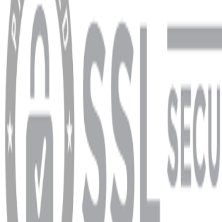
Banka Hesap Bilgileri
YARDIM VE DESTEK
Ödeme ve Teslimat Şartları
Garanti ve İade Şartları
info@dukkanhifi.com
0850 441 40 44
info@dukkanhifi.com
0850 441 40 44
Çalışma Saatleri:
Pazartesi - Cuma 09:30 - 19:30, Cumartesi 10:00 - 18:00