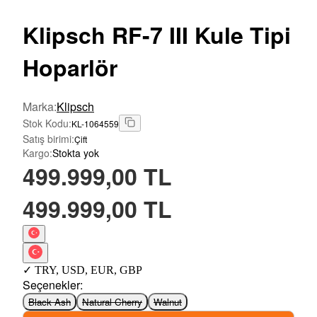
Klipsch
RF-7 III Kule Tipi
Hoparlör
Marka
:
Klipsch
Stok Kodu
:
KL-1064559
Satış birimi
:
Çift
Kargo
:
Stokta yok
499.999,00 TL
499.999,00 TL
✓
TRY
,
USD
,
EUR
,
GBP
Seçenekler
:
Black Ash
Natural Cherry
Walnut