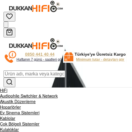
0850 441 40 44
Türkiye'ye Ücretsiz Kargo
Haftanın 7 günü - saatleri gör
Minimum tutar - detayları gör
HiFi
Audiophile Switchler & Network
Akustik Düzenleme
Hoparlörler
Ev Sinema Sistemleri
Kablolar
Çok Bölgeli Sistemler
Kulaklıklar