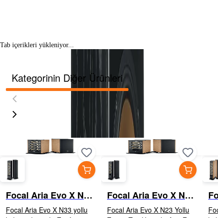
Tab içerikleri yükleniyor...
Kategorinin Diğer Ürünleri
Focal Aria Evo X N3
Focal Aria Evo X N2
Fo
Prime Walnut
Prime Walnut
HG
Focal Aria Evo X N33 yollu
Focal Aria Evo X N23 Yollu
Foc