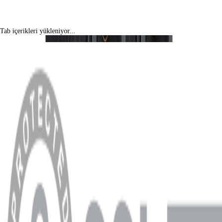
Tab içerikleri yükleniyor...
MENÜ
Anasayfa
Hakkımızda
Blog
MÜŞTERİ HİZMETLERİ
Hesabım
Sipariş Sorgulama
Banka Hesap Bilgileri
YARDIM VE DESTEK
Ödeme ve Teslimat Şartları