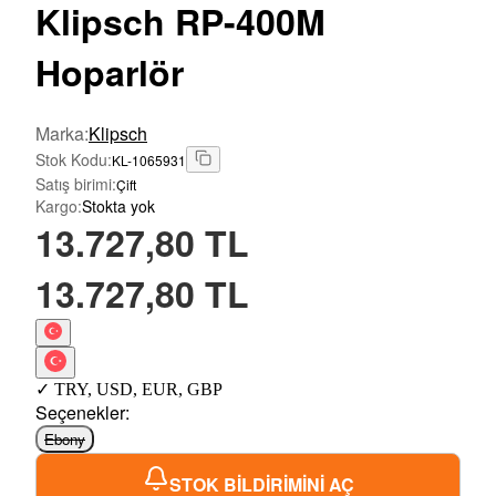
Klipsch
RP-400M
Hoparlör
Marka
:
Klipsch
Stok Kodu
:
KL-1065931
Satış birimi
:
Çift
Kargo
:
Stokta yok
13.727,80 TL
13.727,80 TL
✓
TRY
,
USD
,
EUR
,
GBP
Seçenekler
:
Ebony
STOK BİLDİRİMİNİ AÇ