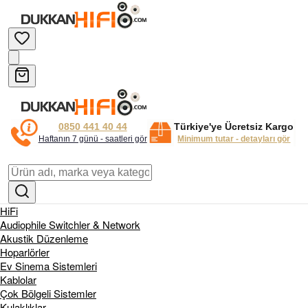
0850 441 40 44
Türkiye'ye Ücretsiz Kargo
Haftanın 7 günü - saatleri gör
Minimum tutar - detayları gör
HiFi
Audiophile Switchler & Network
Akustik Düzenleme
Hoparlörler
Ev Sinema Sistemleri
Kablolar
Çok Bölgeli Sistemler
Kulaklıklar