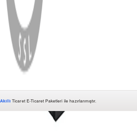
WhatsApp
Facebook
Instagram
YouTube
X
Copyright
2026
Dükkan Hifi
.
Tüm Hakları Saklıdır
Çerez Yönetimi
Kullanım Koşulları ve Gizlilik
KVKK Bildirimi
Akıllı
Ticaret
E-Ticaret Paketleri
ile hazırlanmıştır.
WhatsApp
0850 441 40 44