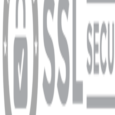
Garanti ve İade Şartları
info@dukkanhifi.com
0850 441 40 44
info@dukkanhifi.com
0850 441 40 44
Çalışma Saatleri:
Pazartesi - Cuma 09:30 - 19:30, Cumartesi 10:00 - 18:00