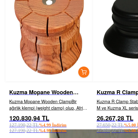
Kuzma Mopane Wooden
Kuzma R Clam
Clamp
Kuzma Mopane Wooden ClampBir
Kuzma R Clamp Stabi 
ağırlık klempi (weight clamp) olup, Afrika
M ve Kuzma XL seris
kökenli yaşlandırılmış masif Mopane
clamptır. Vidalı sıkış
120.830,94 TL
26.267,28 TL
İNCELE
EKLE
İNCELE
egzotik ağacından işlenerek üretilmiştir.
uygundur. 360 Gr ağırl
127.190,22 TL
27.650,22 TL
%
4.99
İndirim
%
5.00
İ
Özel formu, plak çalma sırasında
127.190,22 TL
27.650,22 TL
%
4.99
İndirim
%
5.00
İ
kayıttaki titreşi...