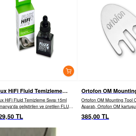
lux HiFi Fluid Temizleme
Ortofon OM Mountin
ıvısı 15ml
ux HiFi Fluid Temizleme Sıvısı 15ml
Ortofon OM Mounting Tool OM Montaj
manya'da geliştirilen ve üretilen FLUX-
Aparatı, Ortofon OM kartuş
uid, iğneniz üzerindeki vinil / PE
zahmetsiz montajı için tasarl
29,50 TL
385,00 TL
İNCELE
EKLE
İNCELE
EKL
lıntılarını temizleyen ve iğne ucu ile
Dayanıklı metalden üretilen 
rtuş arasındaki bağına...
OM kartuşunun headshell'e hı