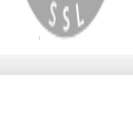
WhatsApp
Facebook
Instagram
YouTube
X
Copyright
2026
Dükkan Hifi
.
Tüm Hakları Saklıdır
Çerez Yönetimi
Kullanım Koşulları ve Gizlilik
KVKK Bildirimi
WhatsApp
0850 441 40 44