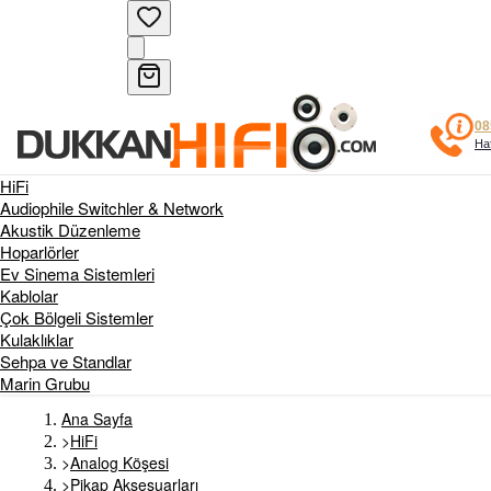
08
Haf
HiFi
Audiophile Switchler & Network
Akustik Düzenleme
Hoparlörler
Ev Sinema Sistemleri
Kablolar
Çok Bölgeli Sistemler
Kulaklıklar
Sehpa ve Standlar
Marin Grubu
Ana Sayfa
>
HiFi
>
Analog Köşesi
>
Pikap Aksesuarları