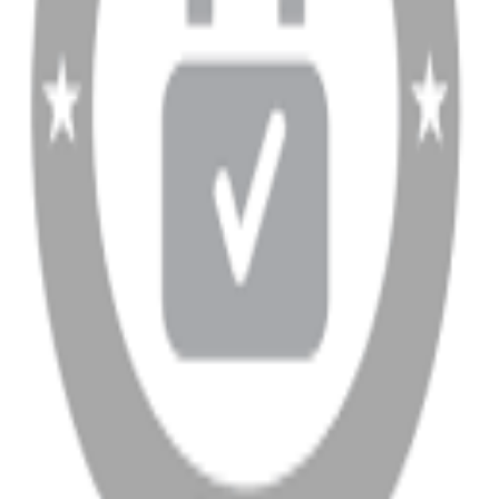
info@dukkanhifi.com
0850 441 40 44
info@dukkanhifi.com
0850 441 40 44
Çalışma Saatleri:
Pazartesi - Cuma 09:30 - 19:30, Cumartesi 10:00 - 18:00