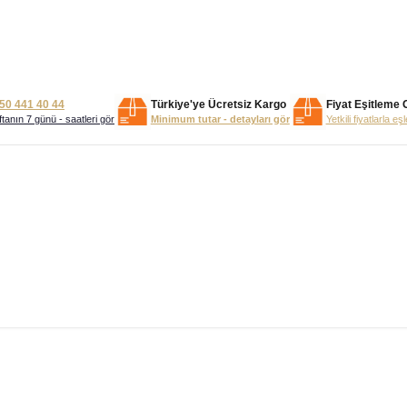
50 441 40 44
Türkiye'ye Ücretsiz Kargo
Fiyat Eşitleme 
tanın 7 günü - saatleri gör
Minimum tutar - detayları gör
Yetkili fiyatlarla eş