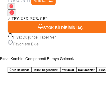
13.824,78 TL
%
10
İndirim
✓
TRY
,
USD
,
EUR
,
GBP
STOK BİLDİRİMİNİ AÇ
Fiyat Düşünce Haber Ver
Favorilere Ekle
Fırsat Kombini Componenti Buraya Gelecek
Ürün Hakkında
Taksit Seçenekleri
Yorumlar
Dökümanlar
Akse