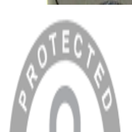
MENÜ
Anasayfa
Hakkımızda
Blog
MÜŞTERİ HİZMETLERİ
Hesabım
Sipariş Sorgulama
Banka Hesap Bilgileri
YARDIM VE DESTEK
Ödeme ve Teslimat Şartları
Garanti ve İade Şartları