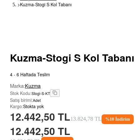
>
Kuzma-Stogi S Kol Tabanı
Kuzma-Stogi
S Kol Tabanı
4 - 6 Haftada Teslim
Marka
:
Kuzma
Stok Kodu
:
Stogi-S-KT
Satış birimi
:
Adet
Kargo
:
Stokta yok
12.442,50 TL
13.824,78 TL
%
10
İndirim
12.442,50 TL