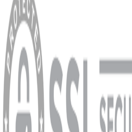
Hakkımızda
Blog
MÜŞTERİ HİZMETLERİ
Hesabım
Sipariş Sorgulama
Banka Hesap Bilgileri
YARDIM VE DESTEK
Ödeme ve Teslimat Şartları
Garanti ve İade Şartları
info@dukkanhifi.com
0850 441 40 44
info@dukkanhifi.com
0850 441 40 44
Çalışma Saatleri:
Pazartesi - Cuma 09:30 - 19:30, Cumartesi 10:00 - 18:00