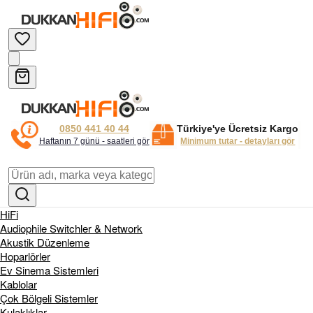
0850 441 40 44
Türkiye'ye Ücretsiz Kargo
Haftanın 7 günü - saatleri gör
Minimum tutar - detayları gör
HiFi
Audiophile Switchler & Network
Akustik Düzenleme
Hoparlörler
Ev Sinema Sistemleri
Kablolar
Çok Bölgeli Sistemler
Kulaklıklar