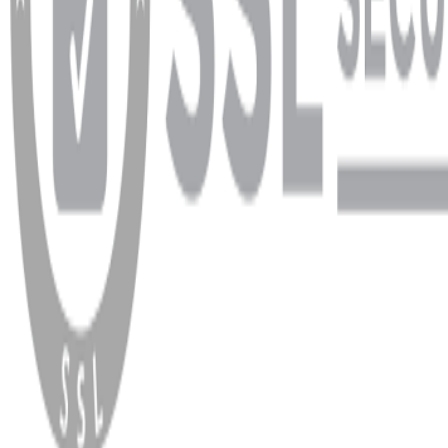
WhatsApp
Facebook
Instagram
YouTube
X
Copyright
2026
Dükkan Hifi
.
Tüm Hakları Saklıdır
Çerez Yönetimi
Kullanım Koşulları ve Gizlilik
KVKK Bildirimi