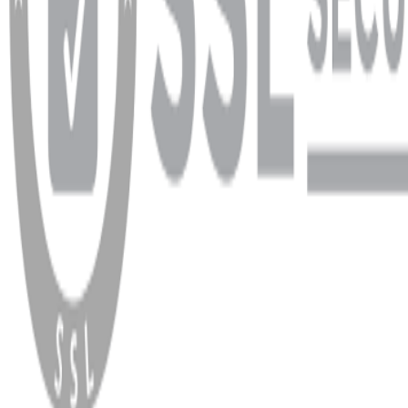
WhatsApp
Facebook
Instagram
YouTube
X
Copyright
2026
Dükkan Hifi
.
Tüm Hakları Saklıdır
Çerez Yönetimi
Kullanım Koşulları ve Gizlilik
KVKK Bildirimi