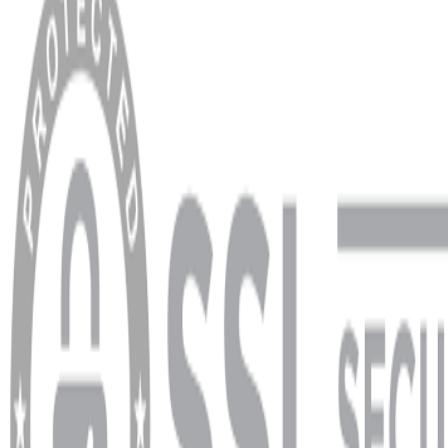
Hakkımızda
Blog
MÜŞTERİ HİZMETLERİ
Hesabım
Sipariş Sorgulama
Banka Hesap Bilgileri
YARDIM VE DESTEK
Ödeme ve Teslimat Şartları
Garanti ve İade Şartları
info@dukkanhifi.com
0850 441 40 44
info@dukkanhifi.com
0850 441 40 44
Çalışma Saatleri:
Pazartesi - Cuma 09:30 - 19:30, Cumartesi 10:00 - 18:00