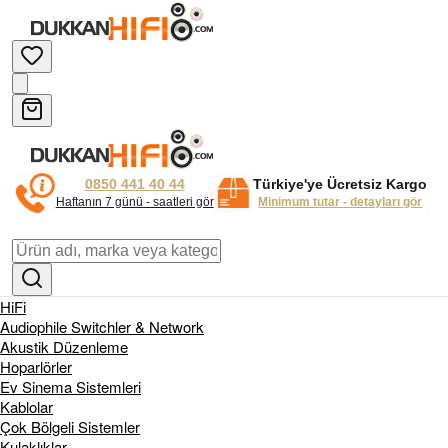
0850 441 40 44
Türkiye'ye Ücretsiz Kargo
Haftanın 7 günü - saatleri gör
Minimum tutar - detayları gör
HiFi
Audiophile Switchler & Network
Akustik Düzenleme
Hoparlörler
Ev Sinema Sistemleri
Kablolar
Çok Bölgeli Sistemler
Kulaklıklar