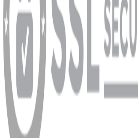
info@dukkanhifi.com
0850 441 40 44
Çalışma Saatleri:
Pazartesi - Cuma 09:30 - 19:30, Cumartesi 10:00 - 18:00
WhatsApp
Facebook
Instagram
YouTube
X