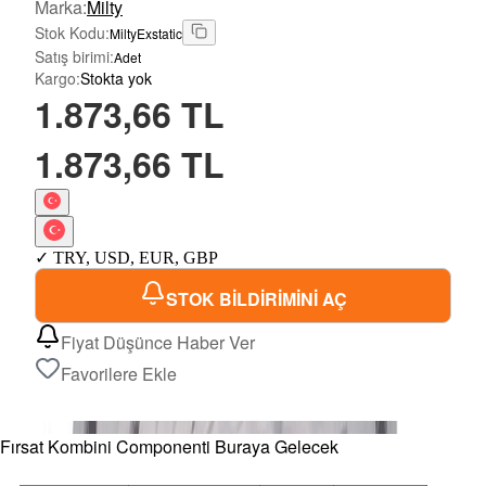
Marka
:
Milty
Stok Kodu
:
MiltyExstatic
Satış birimi
:
Adet
Kargo
:
Stokta yok
1.873,66 TL
1.873,66 TL
✓
TRY
,
USD
,
EUR
,
GBP
STOK BİLDİRİMİNİ AÇ
Fiyat Düşünce Haber Ver
Favorilere Ekle
Fırsat Kombini Componenti Buraya Gelecek