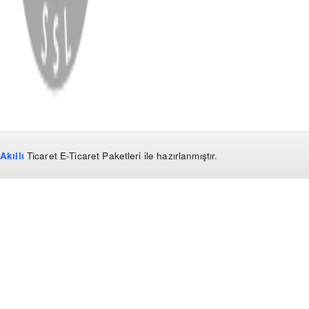
Copyright
2026
Dükkan Hifi
.
Tüm Hakları Saklıdır
Çerez Yönetimi
Kullanım Koşulları ve Gizlilik
KVKK Bildirimi
Akıllı
Ticaret
E-Ticaret Paketleri
ile hazırlanmıştır.
WhatsApp
0850 441 40 44