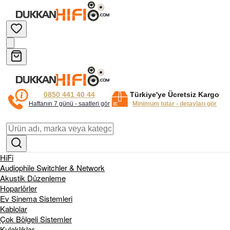
0850 441 40 44
Türkiye'ye Ücretsiz Kargo
Haftanın 7 günü - saatleri gör
Minimum tutar - detayları gör
HiFi
Audiophile Switchler & Network
Akustik Düzenleme
Hoparlörler
Ev Sinema Sistemleri
Kablolar
Çok Bölgeli Sistemler
Kulaklıklar