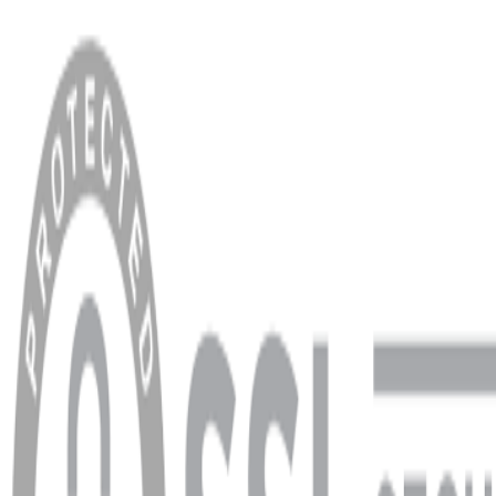
MENÜ
Anasayfa
Hakkımızda
Blog
MÜŞTERİ HİZMETLERİ
Hesabım
Sipariş Sorgulama
Banka Hesap Bilgileri
YARDIM VE DESTEK
Ödeme ve Teslimat Şartları
Garanti ve İade Şartları
info@dukkanhifi.com
0850 441 40 44