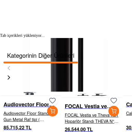
Tab içerikleri yükleniyor...
Kategorinin Diğer Ürünleri
Audiovector Floor
Ca
FOCAL Vestia ve
Stand
St
Theva No1 Hoparlör
Audiovector Floor Stand -
Ca
FOCAL Vestia ve Theva No1
Standı
Gun Metal Raf tipi (
Hoparlör Standı THEVA N°1
bookshelf) hoparlörlerimiz,
85.715,22 TL
30
ve VESTIA N°1 için stand
26.544,00 TL
tam ses potansiyellerine