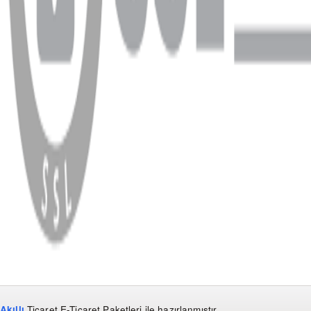
WhatsApp
Facebook
Instagram
YouTube
X
Copyright
2026
Dükkan Hifi
.
Tüm Hakları Saklıdır
Çerez Yönetimi
Kullanım Koşulları ve Gizlilik
KVKK Bildirimi
Akıllı
Ticaret
E-Ticaret Paketleri
ile hazırlanmıştır.