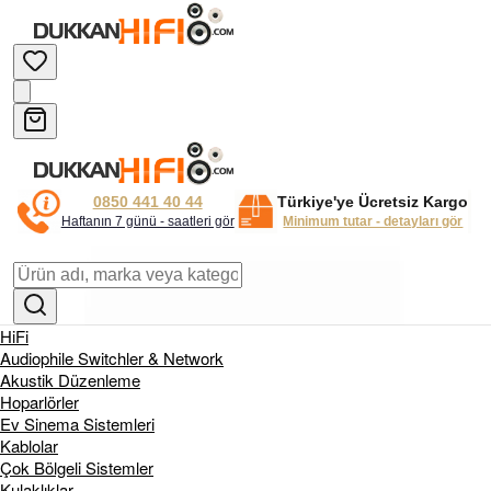
0850 441 40 44
Türkiye'ye Ücretsiz Kargo
Haftanın 7 günü - saatleri gör
Minimum tutar - detayları gör
HiFi
Audiophile Switchler & Network
Akustik Düzenleme
Hoparlörler
Ev Sinema Sistemleri
Kablolar
Çok Bölgeli Sistemler
Kulaklıklar