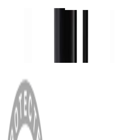
55cm yükseklikte duran bu
ulaşmalarını sağlamak için
standlar, Theva N°1 ve
en iyi standı hak ediyor. Bu
Vestia N°1 y&u...
nedenle Audiovector standı
tasa...
MENÜ
Anasayfa
Hakkımızda
Blog
MÜŞTERİ HİZMETLERİ
Hesabım