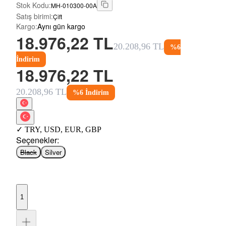
Stok Kodu
:
MH-010300-00A
Satış birimi
:
Çift
Kargo
:
Aynı gün kargo
18.976,22 TL
20.208,96 TL
%
6
İndirim
18.976,22 TL
20.208,96 TL
%
6
İndirim
✓
TRY
,
USD
,
EUR
,
GBP
Seçenekler
:
Black
Silver
1