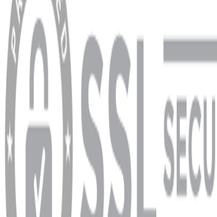
Sipariş Sorgulama
Banka Hesap Bilgileri
YARDIM VE DESTEK
Ödeme ve Teslimat Şartları
Garanti ve İade Şartları
info@dukkanhifi.com
0850 441 40 44
info@dukkanhifi.com
0850 441 40 44
Çalışma Saatleri:
Pazartesi - Cuma 09:30 - 19:30, Cumartesi 10:00 - 18:00