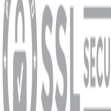
YARDIM VE DESTEK
Ödeme ve Teslimat Şartları
Garanti ve İade Şartları
info@dukkanhifi.com
0850 441 40 44
info@dukkanhifi.com
0850 441 40 44
Çalışma Saatleri:
Pazartesi - Cuma 09:30 - 19:30, Cumartesi 10:00 - 18:00