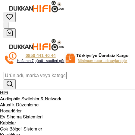
0850 441 40 44
Türkiye'ye Ücretsiz Kargo
Haftanın 7 günü - saatleri gör
Minimum tutar - detayları gör
HiFi
Audiophile Switchler & Network
Akustik Düzenleme
Hoparlörler
Ev Sinema Sistemleri
Kablolar
Çok Bölgeli Sistemler
Kulaklıklar