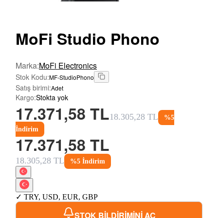
MoFi
Studio Phono
Marka
:
MoFi Electronics
Stok Kodu
:
MF-StudioPhono
Satış birimi
:
Adet
Kargo
:
Stokta yok
17.371,58 TL
18.305,28 TL
%
5
İndirim
17.371,58 TL
18.305,28 TL
%
5
İndirim
✓
TRY
,
USD
,
EUR
,
GBP
STOK BİLDİRİMİNİ AÇ