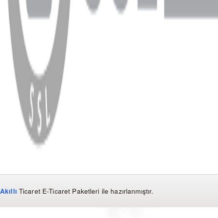
WhatsApp
Facebook
Instagram
YouTube
X
Copyright
2026
Dükkan Hifi
.
Tüm Hakları Saklıdır
Çerez Yönetimi
Kullanım Koşulları ve Gizlilik
KVKK Bildirimi
Akıllı
Ticaret
E-Ticaret Paketleri
ile hazırlanmıştır.