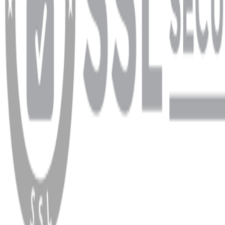
WhatsApp
Facebook
Instagram
YouTube
X
Copyright
2026
Dükkan Hifi
.
Tüm Hakları Saklıdır
Çerez Yönetimi
Kullanım Koşulları ve Gizlilik
KVKK Bildirimi