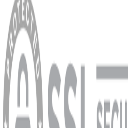
Anasayfa
Hakkımızda
Blog
MÜŞTERİ HİZMETLERİ
Hesabım
Sipariş Sorgulama
Banka Hesap Bilgileri
YARDIM VE DESTEK
Ödeme ve Teslimat Şartları
Garanti ve İade Şartları
info@dukkanhifi.com
0850 441 40 44
info@dukkanhifi.com
0850 441 40 44
Çalışma Saatleri:
Pazartesi - Cuma 09:30 - 19:30, Cumartesi 10:00 - 18:00