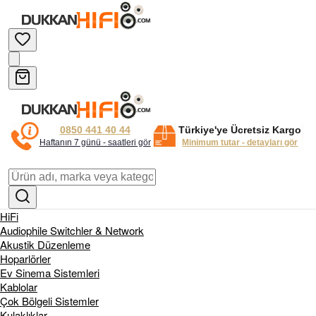
0850 441 40 44
Türkiye'ye Ücretsiz Kargo
Haftanın 7 günü - saatleri gör
Minimum tutar - detayları gör
HiFi
Audiophile Switchler & Network
Akustik Düzenleme
Hoparlörler
Ev Sinema Sistemleri
Kablolar
Çok Bölgeli Sistemler
Kulaklıklar