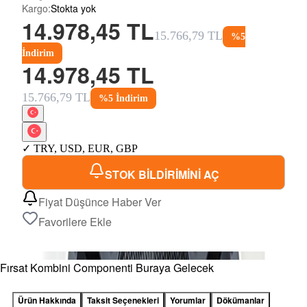
Kargo
:
Stokta yok
14.978,45 TL
15.766,79 TL
%
5
İndirim
14.978,45 TL
15.766,79 TL
%
5
İndirim
✓
TRY
,
USD
,
EUR
,
GBP
STOK BİLDİRİMİNİ AÇ
Fiyat Düşünce Haber Ver
Favorilere Ekle
Fırsat Kombini Componenti Buraya Gelecek
Ürün Hakkında
Taksit Seçenekleri
Yorumlar
Dökümanlar