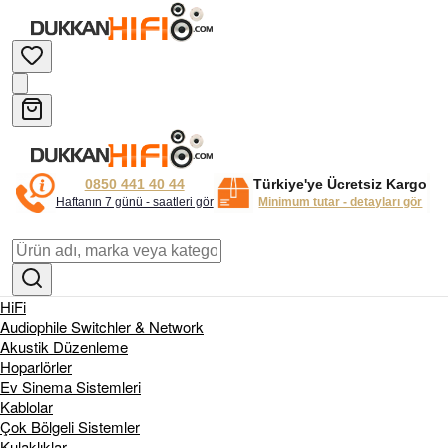
0850 441 40 44
Türkiye'ye Ücretsiz Kargo
Haftanın 7 günü - saatleri gör
Minimum tutar - detayları gör
HiFi
Audiophile Switchler & Network
Akustik Düzenleme
Hoparlörler
Ev Sinema Sistemleri
Kablolar
Çok Bölgeli Sistemler
Kulaklıklar