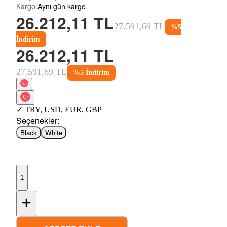
Kargo
:
Aynı gün kargo
26.212,11 TL
27.591,69 TL
%
5
İndirim
26.212,11 TL
27.591,69 TL
%
5
İndirim
✓
TRY
,
USD
,
EUR
,
GBP
Seçenekler
:
Black
White
1