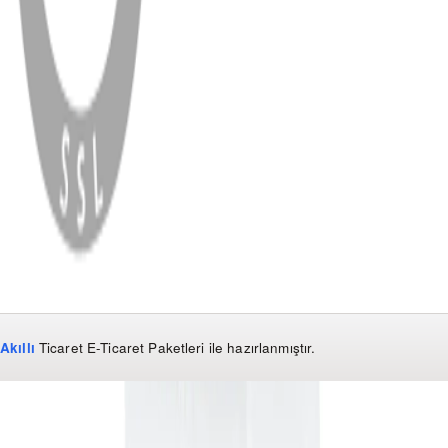
WhatsApp
Facebook
Instagram
YouTube
X
Copyright
2026
Dükkan Hifi
.
Tüm Hakları Saklıdır
Çerez Yönetimi
Kullanım Koşulları ve Gizlilik
KVKK Bildirimi
Akıllı
Ticaret
E-Ticaret Paketleri
ile hazırlanmıştır.
WhatsApp
0850 441 40 44