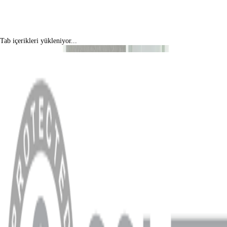
Tab içerikleri yükleniyor...
MENÜ
Anasayfa
Hakkımızda
Blog
MÜŞTERİ HİZMETLERİ
Hesabım
Sipariş Sorgulama
Banka Hesap Bilgileri
YARDIM VE DESTEK