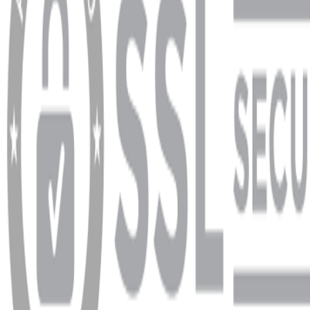
Ödeme ve Teslimat Şartları
Garanti ve İade Şartları
info@dukkanhifi.com
0850 441 40 44
info@dukkanhifi.com
0850 441 40 44
Çalışma Saatleri:
Pazartesi - Cuma 09:30 - 19:30, Cumartesi 10:00 - 18:00