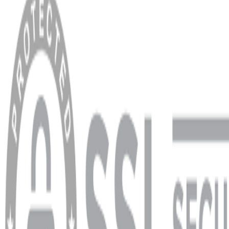
Anasayfa
Hakkımızda
Blog
MÜŞTERİ HİZMETLERİ
Hesabım
Sipariş Sorgulama
Banka Hesap Bilgileri
YARDIM VE DESTEK
Ödeme ve Teslimat Şartları
Garanti ve İade Şartları
info@dukkanhifi.com
0850 441 40 44
info@dukkanhifi.com
0850 441 40 44
Çalışma Saatleri:
Pazartesi - Cuma 09:30 - 19:30, Cumartesi 10:00 - 18:00