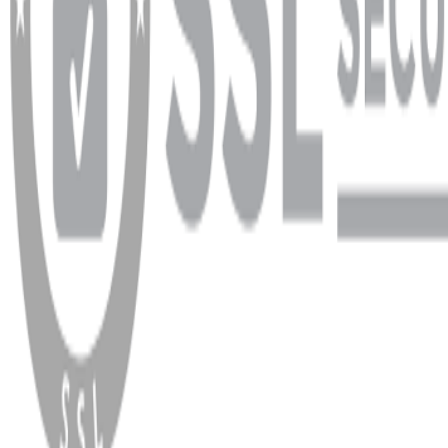
WhatsApp
Facebook
Instagram
YouTube
X
Copyright
2026
Dükkan Hifi
.
Tüm Hakları Saklıdır
Çerez Yönetimi
Kullanım Koşulları ve Gizlilik
KVKK Bildirimi