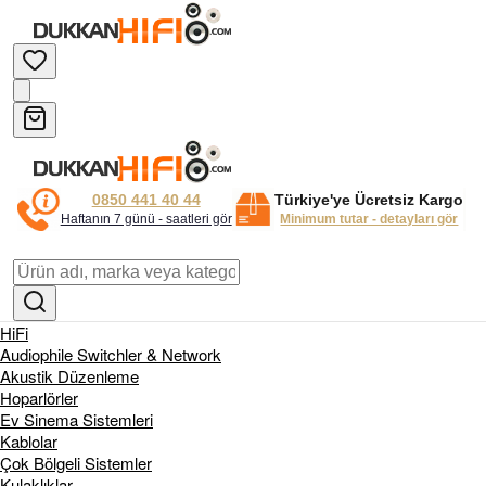
0850 441 40 44
Türkiye'ye Ücretsiz Kargo
Haftanın 7 günü - saatleri gör
Minimum tutar - detayları gör
HiFi
Audiophile Switchler & Network
Akustik Düzenleme
Hoparlörler
Ev Sinema Sistemleri
Kablolar
Çok Bölgeli Sistemler
Kulaklıklar