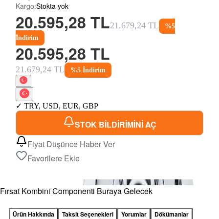
Kargo
:
Stokta yok
20.595,28 TL
21.679,24 TL
%
5
İndirim
20.595,28 TL
21.679,24 TL
%
5
İndirim
✓
TRY
,
USD
,
EUR
,
GBP
STOK BİLDİRİMİNİ AÇ
Fiyat Düşünce Haber Ver
Favorilere Ekle
Fırsat Kombini Componenti Buraya Gelecek
Ürün Hakkında
Taksit Seçenekleri
Yorumlar
Dökümanlar