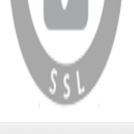
WhatsApp
Facebook
Instagram
YouTube
X
Copyright
2026
Dükkan Hifi
.
Tüm Hakları Saklıdır
Çerez Yönetimi
Kullanım Koşulları ve Gizlilik
KVKK Bildirimi