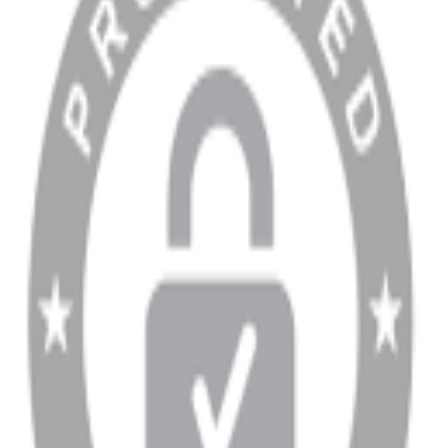
Hesabım
Sipariş Sorgulama
Banka Hesap Bilgileri
YARDIM VE DESTEK
Ödeme ve Teslimat Şartları
Garanti ve İade Şartları
info@dukkanhifi.com
0850 441 40 44
info@dukkanhifi.com
0850 441 40 44
Çalışma Saatleri:
Pazartesi - Cuma 09:30 - 19:30, Cumartesi 10:00 - 18:00