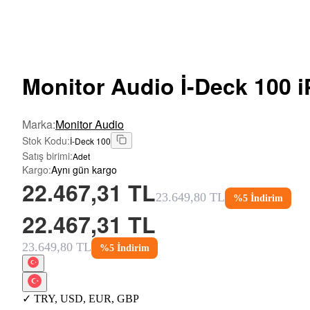
Monitor
Audio İ-Deck 100 
Marka
:
Monitor Audio
Stok Kodu
:
İ-Deck 100
Satış birimi
:
Adet
Kargo
:
Aynı gün kargo
22.467,31 TL
23.649,80 TL
%
5
İndirim
22.467,31 TL
23.649,80 TL
%
5
İndirim
✓
TRY
,
USD
,
EUR
,
GBP