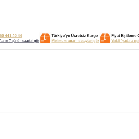
50 441 40 44
Türkiye'ye Ücretsiz Kargo
Fiyat Eşitleme 
tanın 7 günü - saatleri gör
Minimum tutar - detayları gör
Yetkili fiyatlarla eş