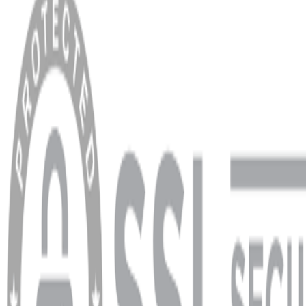
Anasayfa
Hakkımızda
Blog
MÜŞTERİ HİZMETLERİ
Hesabım
Sipariş Sorgulama
Banka Hesap Bilgileri
YARDIM VE DESTEK
Ödeme ve Teslimat Şartları
Garanti ve İade Şartları
info@dukkanhifi.com
0850 441 40 44
info@dukkanhifi.com
0850 441 40 44
Çalışma Saatleri:
Pazartesi - Cuma 09:30 - 19:30, Cumartesi 10:00 - 18:00