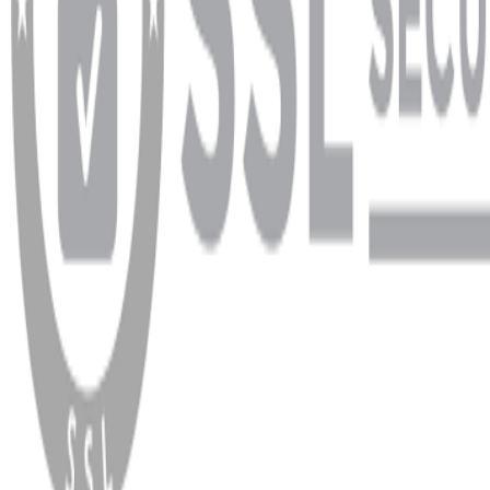
WhatsApp
Facebook
Instagram
YouTube
X
Copyright
2026
Dükkan Hifi
.
Tüm Hakları Saklıdır
Çerez Yönetimi
Kullanım Koşulları ve Gizlilik
KVKK Bildirimi