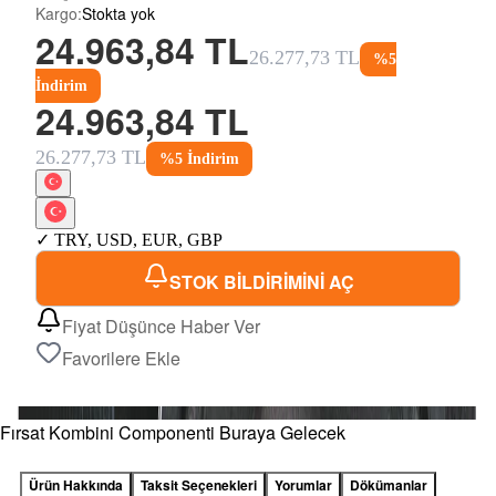
Kargo
:
Stokta yok
24.963,84 TL
26.277,73 TL
%
5
İndirim
24.963,84 TL
26.277,73 TL
%
5
İndirim
✓
TRY
,
USD
,
EUR
,
GBP
STOK BİLDİRİMİNİ AÇ
Fiyat Düşünce Haber Ver
Favorilere Ekle
Fırsat Kombini Componenti Buraya Gelecek
Ürün Hakkında
Taksit Seçenekleri
Yorumlar
Dökümanlar