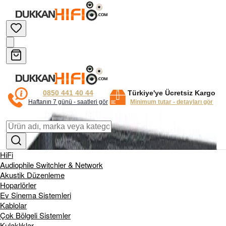
0850 441 40 44
Türkiye'ye Ücretsiz Kargo
Haftanın 7 günü - saatleri gör
Minimum tutar - detayları gör
HiFi
Audiophile Switchler & Network
Akustik Düzenleme
Hoparlörler
Ev Sinema Sistemleri
Kablolar
Çok Bölgeli Sistemler
Kulaklıklar